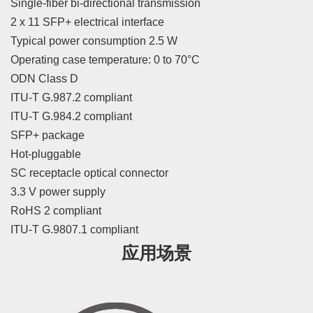
Single-fiber bi-directional transmission
2 x 11 SFP+ electrical interface
Typical power consumption 2.5 W
Operating case temperature: 0 to 70°C
ODN Class D
ITU-T G.987.2 compliant
ITU-T G.984.2 compliant
SFP+ package
Hot-pluggable
SC receptacle optical connector
3.3 V power supply
RoHS 2 compliant
ITU-T G.9807.1 compliant
应用场景