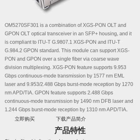
OM5270SF301 is a combination of XGS-PON OLT and
GPON OLT optical transceiver in an SFP+ housing, and it
is compliant to ITU-T G.9807.1 XGS-PON and ITU-T
G.984.2 GPON standard. This module can support XGS-
PON and GPON over a single fiber via coarse wave
division multiplexing. XGS-PON feature supports 9.953
Gbps continuous-mode transmission by 1577 nm EML
laser and 9.953/2.488 Gbps burst-mode reception by 1270
nm APD/TIA. GPON feature supports 2.488 Gbps
continuous-mode transmission by 1490 nm DFB laser and
1.244 Gbps burst-mode reception by 1310 nm APD/TIA.
立即购买
下载产品简介
产品特性