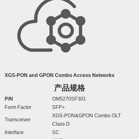
XGS-PON and GPON Combo Access Networks
产品规格
P/N
OM5270SF301
Form Factor
SFP+
XGS-PON&GPON Combo OLT
Transceiver
Class D
Interface
SC