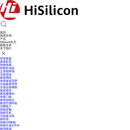
返回
场景应用
产品
HiSpark生态
获取支持
关于我们
智慧家庭
家庭影音
智能电视
智能机顶盒
泛智能终端
无线音箱
家庭网络
有线家庭宽带
无线家庭宽带
全屋设备物联
家庭视觉
家庭摄像机
智能门锁
家电智能化
家用空调外机
消费电子
智能穿戴
智能耳机
无线麦克风
助听器
智能AR眼镜
智能手表&手环
移动终端