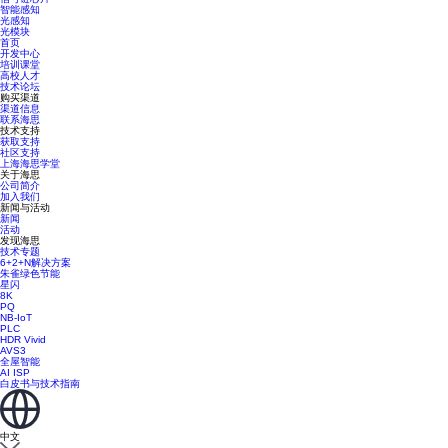
智能感知
光感知
光模块
首页
开发中心
培训课堂
高校人才
技术论坛
购买渠道
渠道信息
联系海思
技术支持
获取支持
社区支持
上海海思学堂
关于海思
公司简介
加入我们
新闻与活动
新闻
活动
发现海思
技术专题
6+2+N解决方案
朱雀绿色节能
星闪
8K
PQ
NB-IoT
PLC
HDR Vivid
AVS3
全屋智能
AI ISP
白皮书与技术指南
中文