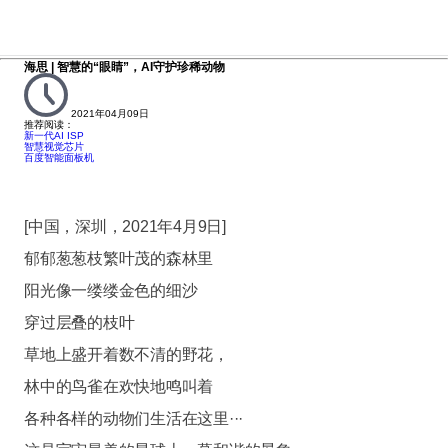
海思 | 智慧的“眼睛”，AI守护珍稀动物
2021年04月09日
推荐阅读：
新一代AI ISP
智慧视觉芯片
百度智能面板机
[中国，深圳，2021年4月9日]
郁郁葱葱枝繁叶茂的森林里
阳光像一缕缕金色的细沙
穿过层叠的枝叶
草地上盛开着数不清的野花，
林中的鸟雀在欢快地鸣叫着
各种各样的动物们生活在这里···