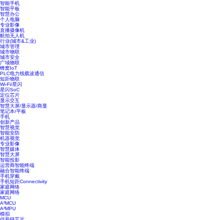
智能手机
智能平板
智慧办公
个人电脑
专业影像
直播摄像机
航拍无人机
行业(城市&工业)
城市管理
城市物联
城市安全
广域物联
蜂窝IoT
PLC电力线载波通信
短距物联
Wi-Fi/星闪
星闪SoC
定位芯片
显示交互
智慧大屏/显示器/商显
笔记本/平板
手机
创新产品
智慧视觉
智能安防
机器视觉
专业影像
智慧媒体
智慧大屏
智能投影
运营商智能终端
融合智能终端
手机穿戴
手机短距Connectivity
家庭网络
家庭网络
MCU
A²MCU
A²MPU
模拟
信号链芯片