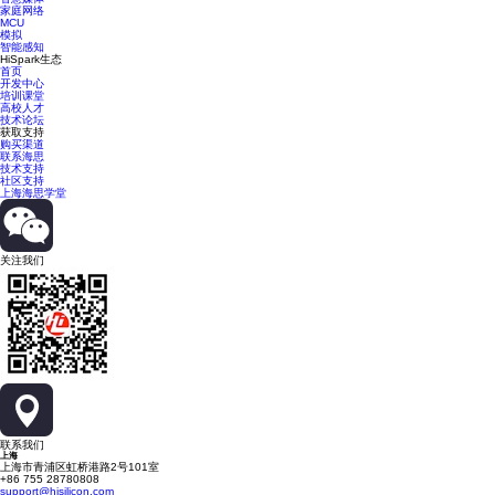
家庭网络
MCU
模拟
智能感知
HiSpark生态
首页
开发中心
培训课堂
高校人才
技术论坛
获取支持
购买渠道
联系海思
技术支持
社区支持
上海海思学堂
关注我们
联系我们
上海
上海市青浦区虹桥港路2号101室
+86 755 28780808
support@hisilicon.com