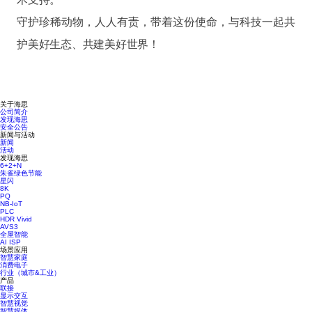
守护珍稀动物，人人有责，带着这份使命，与科技一起共
护美好生态、共建美好世界！
关于海思
公司简介
发现海思
安全公告
新闻与活动
新闻
活动
发现海思
6+2+N
朱雀绿色节能
星闪
8K
PQ
NB-IoT
PLC
HDR Vivid
AVS3
全屋智能
AI ISP
场景应用
智慧家庭
消费电子
行业（城市&工业）
产品
联接
显示交互
智慧视觉
智慧媒体