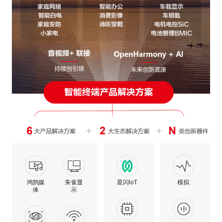
鸿鹄媒
朱雀显
星闪loT
模拟
体
示