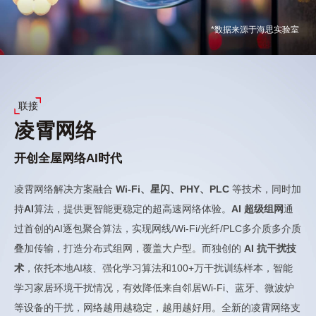
*数据来源于海思实验室
联接
凌霄网络
开创全屋网络AI时代
凌霄网络解决方案融合
Wi-Fi、星闪、PHY、PLC
等技术，同时加
持
AI
算法，提供更智能更稳定的超高速网络体验。
AI 超级组网
通
过首创的AI逐包聚合算法，实现网线/Wi-Fi/光纤/PLC多介质多介质
叠加传输，打造分布式组网，覆盖大户型。而独创的
AI 抗干扰技
术
，依托本地AI核、强化学习算法和100+万干扰训练样本，智能
学习家居环境干扰情况，有效降低来自邻居Wi-Fi、蓝牙、微波炉
等设备的干扰，网络越用越稳定，越用越好用。全新的凌霄网络支