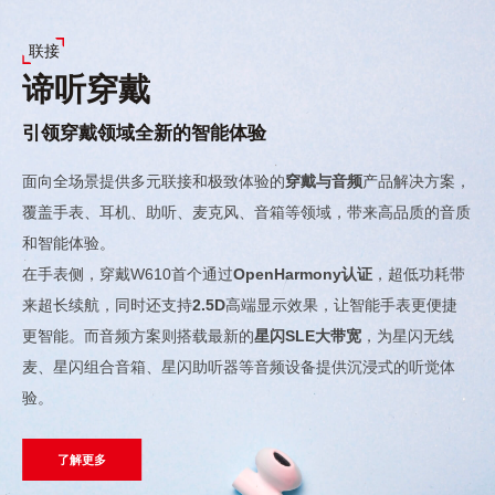
联接
谛听穿戴
引领穿戴领域全新的智能体验
面向全场景提供多元联接和极致体验的
穿戴与音频
产品解决方案，
覆盖手表、耳机、助听、麦克风、音箱等领域，带来高品质的音质
和智能体验。
在手表侧，穿戴W610首个通过
OpenHarmony认证
，超低功耗带
来超长续航，同时还支持
2.5D
高端显示效果，让智能手表更便捷
更智能。而音频方案则搭载最新的
星闪SLE大带宽
，为星闪无线
麦、星闪组合音箱、星闪助听器等音频设备提供沉浸式的听觉体
验。
了解更多