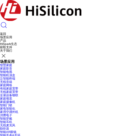
返回
场景应用
产品
HiSpark生态
获取支持
关于我们
场景应用
智慧家庭
家庭影音
智能电视
智能机顶盒
泛智能终端
无线音箱
家庭网络
有线家庭宽带
无线家庭宽带
全屋设备物联
家庭视觉
家庭摄像机
智能门锁
家电智能化
家用空调外机
消费电子
智能穿戴
智能耳机
无线麦克风
助听器
智能AR眼镜
智能手表&手环