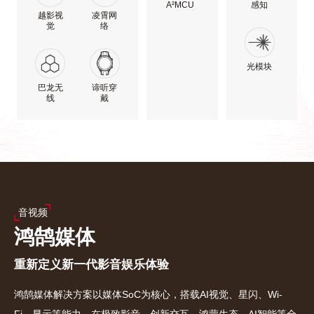
A²MCU
感知
越影视
凌霄网
觉
络
光模块
巴龙无
谛听穿
线
戴
音视频
鸿鹄媒体
重新定义新一代影音娱乐体验
鸿鹄媒体解决方案以媒体SoC为核心，搭载AI视觉、星闪、Wi-