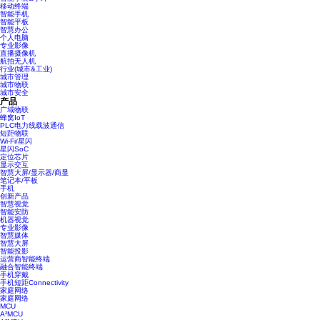
移动终端
智能手机
智能平板
智慧办公
个人电脑
专业影像
直播摄像机
航拍无人机
行业(城市&工业)
城市管理
城市物联
城市安全
产品
广域物联
蜂窝IoT
PLC电力线载波通信
短距物联
Wi-Fi/星闪
星闪SoC
定位芯片
显示交互
智慧大屏/显示器/商显
笔记本/平板
手机
创新产品
智慧视觉
智能安防
机器视觉
专业影像
智慧媒体
智慧大屏
智能投影
运营商智能终端
融合智能终端
手机穿戴
手机短距Connectivity
家庭网络
家庭网络
MCU
A²MCU