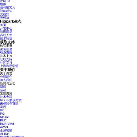
A²MPU
模拟
信号链芯片
智能感知
光感知
光模块
HiSpark生态
首页
开发中心
培训课堂
高校人才
技术论坛
获取支持
购买渠道
渠道信息
联系海思
技术支持
获取支持
社区支持
上海海思学堂
关于我们
关于海思
公司简介
加入我们
新闻与活动
新闻
活动
发现海思
技术专题
6+2+N解决方案
朱雀绿色节能
星闪
8K
PQ
NB-IoT
PLC
HDR Vivid
AVS3
全屋智能
AI ISP