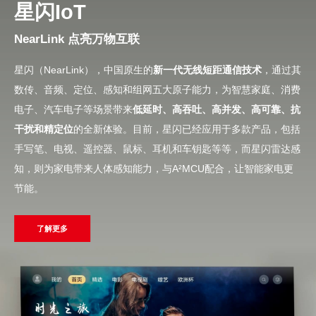
星闪IoT
NearLink 点亮万物互联
星闪（NearLink），中国原生的
新一代无线短距通信技术
，通过其
数传、音频、定位、感知和组网五大原子能力，为智慧家庭、消费
电子、汽车电子等场景带来
低延时、高吞吐、高并发、高可靠、抗
干扰和精定位
的全新体验。目前，星闪已经应用于多款产品，包括
手写笔、电视、遥控器、鼠标、耳机和车钥匙等等，而星闪雷达感
知，则为家电带来人体感知能力，与A²MCU配合，让智能家电更
节能。
了解更多