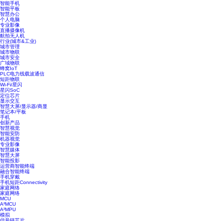
智能手机
智能平板
智慧办公
个人电脑
专业影像
直播摄像机
航拍无人机
行业(城市&工业)
城市管理
城市物联
城市安全
广域物联
蜂窝IoT
PLC电力线载波通信
短距物联
Wi-Fi/星闪
星闪SoC
定位芯片
显示交互
智慧大屏/显示器/商显
笔记本/平板
手机
创新产品
智慧视觉
智能安防
机器视觉
专业影像
智慧媒体
智慧大屏
智能投影
运营商智能终端
融合智能终端
手机穿戴
手机短距Connectivity
家庭网络
家庭网络
MCU
A²MCU
A²MPU
模拟
信号链芯片