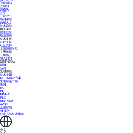
智能感知
光感知
光模块
首页
开发中心
培训课堂
高校人才
技术论坛
购买渠道
渠道信息
联系海思
技术支持
获取支持
社区支持
上海海思学堂
关于海思
公司简介
加入我们
新闻与活动
新闻
活动
发现海思
技术专题
6+2+N解决方案
朱雀绿色节能
星闪
8K
PQ
NB-IoT
PLC
HDR Vivid
AVS3
全屋智能
AI ISP
白皮书与技术指南
中文