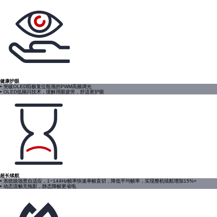
健康护眼
• 突破OLED阳极复位瓶颈的PWM高频调光
• OLED低频闪技术，缓解用眼疲劳，舒适更护眼
超长续航
• 系统级场景自适应，1~144Hz帧率快速单帧直切，降低平均帧率，实现整机续航增加15%+
• 动态流畅无拖影，静态降帧更省电