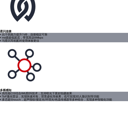
星闪连接
• 抗干扰能力提升7dB，连接稳定可靠
• ms级超低延迟，带宽高达8Mbps
• 与星闪耳机配对使用体验更佳
多模感知
• 高性能CIS结合IMU防抖技术，支持暗光下更好拍摄效果
• ToF激光雷达，实现快速对焦，背景虚化等效果，也可实现3D人脸识别等功能
• 多态超分touch，超声指纹/接近光/环境光/色温传感器等多种组合，实现多种智能化功能