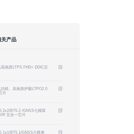
相关产品
高画质LTPS FHD+ DDIC芯
功耗、高画质护眼LTPO2.0
C芯片
i 6 2x2/BT5.2 /GNSS七模双
M/IR 五合一芯片
i 5 1x1/BT5.1/GNSS六模单