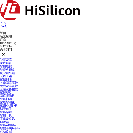
返回
场景应用
产品
HiSpark生态
获取支持
关于我们
智慧家庭
家庭影音
智能电视
智能机顶盒
泛智能终端
无线音箱
家庭网络
有线家庭宽带
无线家庭宽带
全屋设备物联
家庭视觉
家庭摄像机
智能门锁
家电智能化
家用空调外机
消费电子
智能穿戴
智能耳机
无线麦克风
助听器
智能AR眼镜
智能手表&手环
移动终端