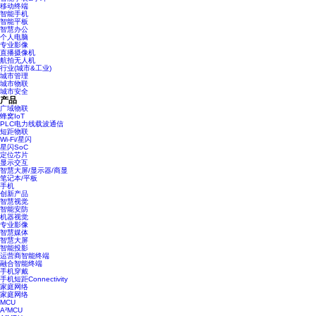
移动终端
智能手机
智能平板
智慧办公
个人电脑
专业影像
直播摄像机
航拍无人机
行业(城市&工业)
城市管理
城市物联
城市安全
产品
广域物联
蜂窝IoT
PLC电力线载波通信
短距物联
Wi-Fi/星闪
星闪SoC
定位芯片
显示交互
智慧大屏/显示器/商显
笔记本/平板
手机
创新产品
智慧视觉
智能安防
机器视觉
专业影像
智慧媒体
智慧大屏
智能投影
运营商智能终端
融合智能终端
手机穿戴
手机短距Connectivity
家庭网络
家庭网络
MCU
A²MCU