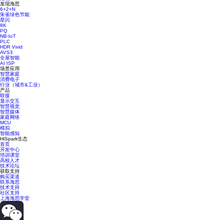
发现海思
6+2+N
朱雀绿色节能
星闪
8K
PQ
NB-IoT
PLC
HDR Vivid
AVS3
全屋智能
AI ISP
场景应用
智慧家庭
消费电子
行业（城市&工业）
产品
联接
显示交互
智慧视觉
智慧媒体
家庭网络
MCU
模拟
智能感知
HiSpark生态
首页
开发中心
培训课堂
高校人才
技术论坛
获取支持
购买渠道
联系海思
技术支持
社区支持
上海海思学堂