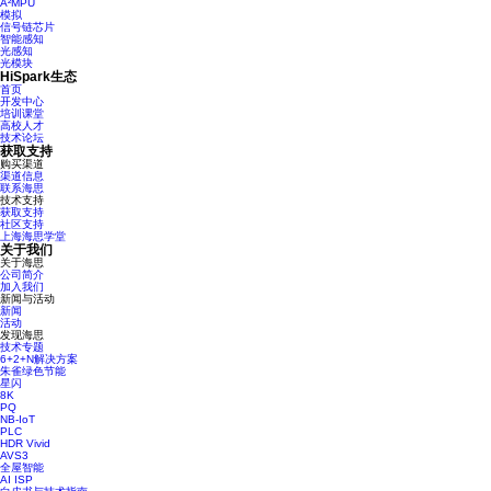
A²MPU
模拟
信号链芯片
智能感知
光感知
光模块
HiSpark生态
首页
开发中心
培训课堂
高校人才
技术论坛
获取支持
购买渠道
渠道信息
联系海思
技术支持
获取支持
社区支持
上海海思学堂
关于我们
关于海思
公司简介
加入我们
新闻与活动
新闻
活动
发现海思
技术专题
6+2+N解决方案
朱雀绿色节能
星闪
8K
PQ
NB-IoT
PLC
HDR Vivid
AVS3
全屋智能
AI ISP