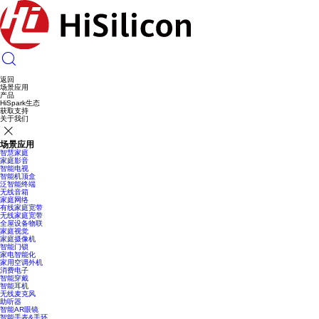
返回
场景应用
产品
HiSpark生态
获取支持
关于我们
场景应用
智慧家庭
家庭影音
智能电视
智能机顶盒
泛智能终端
无线音箱
家庭网络
有线家庭宽带
无线家庭宽带
全屋设备物联
家庭视觉
家庭摄像机
智能门锁
家电智能化
家用空调外机
消费电子
智能穿戴
智能耳机
无线麦克风
助听器
智能AR眼镜
智能手表&手环