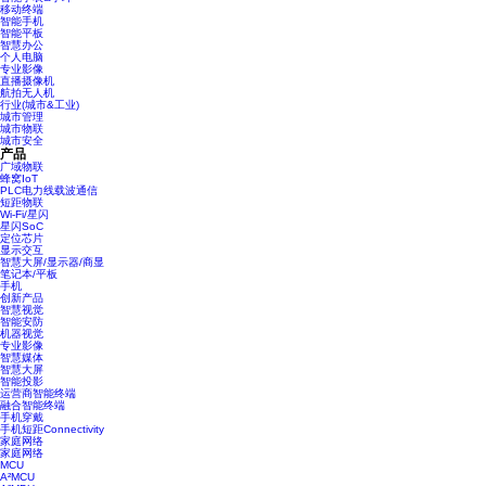
移动终端
智能手机
智能平板
智慧办公
个人电脑
专业影像
直播摄像机
航拍无人机
行业(城市&工业)
城市管理
城市物联
城市安全
产品
广域物联
蜂窝IoT
PLC电力线载波通信
短距物联
Wi-Fi/星闪
星闪SoC
定位芯片
显示交互
智慧大屏/显示器/商显
笔记本/平板
手机
创新产品
智慧视觉
智能安防
机器视觉
专业影像
智慧媒体
智慧大屏
智能投影
运营商智能终端
融合智能终端
手机穿戴
手机短距Connectivity
家庭网络
家庭网络
MCU
A²MCU