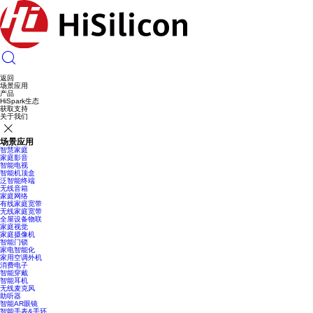
返回
场景应用
产品
HiSpark生态
获取支持
关于我们
场景应用
智慧家庭
家庭影音
智能电视
智能机顶盒
泛智能终端
无线音箱
家庭网络
有线家庭宽带
无线家庭宽带
全屋设备物联
家庭视觉
家庭摄像机
智能门锁
家电智能化
家用空调外机
消费电子
智能穿戴
智能耳机
无线麦克风
助听器
智能AR眼镜
智能手表&手环