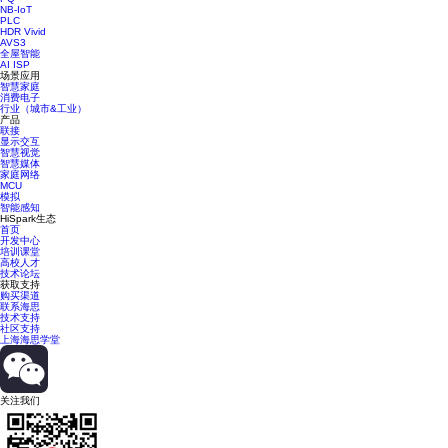
NB-IoT
PLC
HDR Vivid
AVS3
全屋智能
AI ISP
场景应用
智慧家庭
消费电子
行业（城市&工业）
产品
联接
显示交互
智慧视觉
智慧媒体
家庭网络
MCU
模拟
智能感知
HiSpark生态
首页
开发中心
培训课堂
高校人才
技术论坛
获取支持
购买渠道
联系海思
技术支持
社区支持
上海海思学堂
关注我们