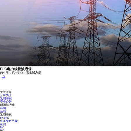
PLC电力线载波通信
高可靠，抗干扰强，安全能力强
关于海思
公司简介
发现海思
安全公告
新闻与活动
新闻
活动
发现海思
6+2+N
朱雀绿色节能
星闪
8K
PQ