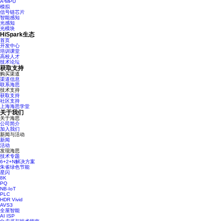
A²MPU
模拟
信号链芯片
智能感知
光感知
光模块
HiSpark生态
首页
开发中心
培训课堂
高校人才
技术论坛
获取支持
购买渠道
渠道信息
联系海思
技术支持
获取支持
社区支持
上海海思学堂
关于我们
关于海思
公司简介
加入我们
新闻与活动
新闻
活动
发现海思
技术专题
6+2+N解决方案
朱雀绿色节能
星闪
8K
PQ
NB-IoT
PLC
HDR Vivid
AVS3
全屋智能
AI ISP