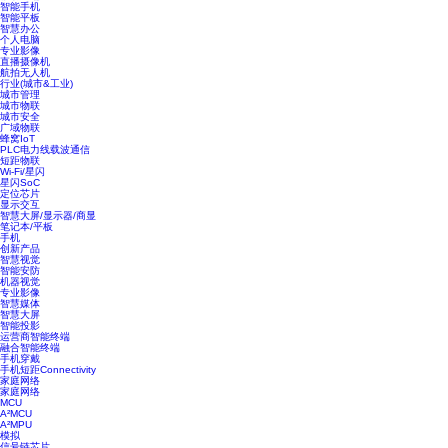
智能手机
智能平板
智慧办公
个人电脑
专业影像
直播摄像机
航拍无人机
行业(城市&工业)
城市管理
城市物联
城市安全
广域物联
蜂窝IoT
PLC电力线载波通信
短距物联
Wi-Fi/星闪
星闪SoC
定位芯片
显示交互
智慧大屏/显示器/商显
笔记本/平板
手机
创新产品
智慧视觉
智能安防
机器视觉
专业影像
智慧媒体
智慧大屏
智能投影
运营商智能终端
融合智能终端
手机穿戴
手机短距Connectivity
家庭网络
家庭网络
MCU
A²MCU
A²MPU
模拟
信号链芯片