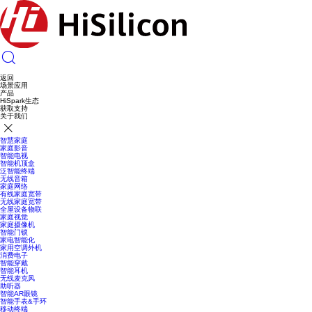
返回
场景应用
产品
HiSpark生态
获取支持
关于我们
智慧家庭
家庭影音
智能电视
智能机顶盒
泛智能终端
无线音箱
家庭网络
有线家庭宽带
无线家庭宽带
全屋设备物联
家庭视觉
家庭摄像机
智能门锁
家电智能化
家用空调外机
消费电子
智能穿戴
智能耳机
无线麦克风
助听器
智能AR眼镜
智能手表&手环
移动终端