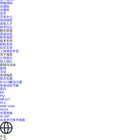
智能感知
光感知
光模块
首页
开发中心
培训课堂
高校人才
技术论坛
购买渠道
渠道信息
联系海思
技术支持
获取支持
社区支持
上海海思学堂
关于海思
公司简介
加入我们
新闻与活动
新闻
活动
发现海思
技术专题
6+2+N解决方案
朱雀绿色节能
星闪
8K
PQ
NB-IoT
PLC
HDR Vivid
AVS3
全屋智能
AI ISP
白皮书与技术指南
中文