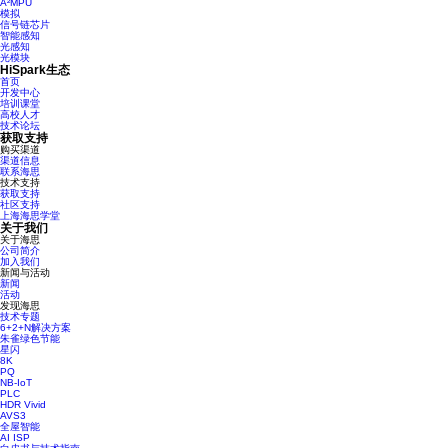
A²MPU
模拟
信号链芯片
智能感知
光感知
光模块
HiSpark生态
首页
开发中心
培训课堂
高校人才
技术论坛
获取支持
购买渠道
渠道信息
联系海思
技术支持
获取支持
社区支持
上海海思学堂
关于我们
关于海思
公司简介
加入我们
新闻与活动
新闻
活动
发现海思
技术专题
6+2+N解决方案
朱雀绿色节能
星闪
8K
PQ
NB-IoT
PLC
HDR Vivid
AVS3
全屋智能
AI ISP