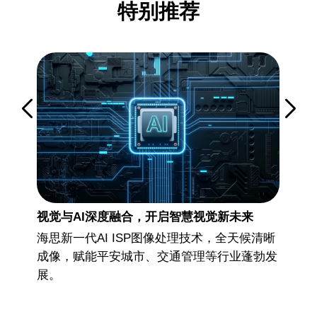
特别推荐
视觉与AI深度融合，开启智慧视觉新未来
全
市交
海思新一代AI ISP图像处理技术，全天候清晰
智
通效
成像，赋能平安城市、交通管理等行业蓬勃发
统
展。
的