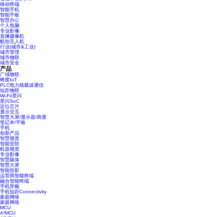
移动终端
智能手机
智能平板
智慧办公
个人电脑
专业影像
直播摄像机
航拍无人机
行业(城市&工业)
城市管理
城市物联
城市安全
产品
广域物联
蜂窝IoT
PLC电力线载波通信
短距物联
Wi-Fi/星闪
星闪SoC
定位芯片
显示交互
智慧大屏/显示器/商显
笔记本/平板
手机
创新产品
智慧视觉
智能安防
机器视觉
专业影像
智慧媒体
智慧大屏
智能投影
运营商智能终端
融合智能终端
手机穿戴
手机短距Connectivity
家庭网络
家庭网络
MCU
A²MCU