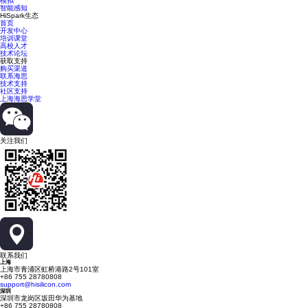
模拟
智能感知
HiSpark生态
首页
开发中心
培训课堂
高校人才
技术论坛
获取支持
购买渠道
联系海思
技术支持
社区支持
上海海思学堂
关注我们
联系我们
上海
上海市青浦区虹桥港路2号101室
+86 755 28780808
support@hisilicon.com
深圳
深圳市龙岗区坂田华为基地
+86 755 28780808