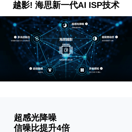
越影! 海思新一代AI ISP技术
超感光降噪
信噪比提升4倍