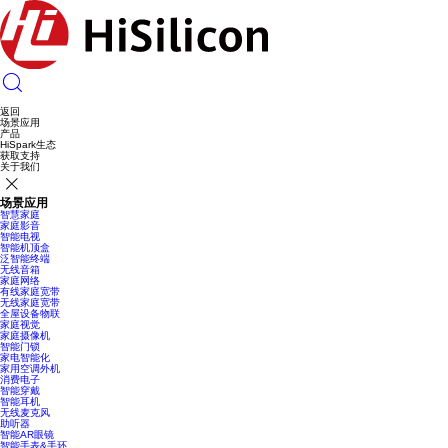
返回
场景应用
产品
HiSpark生态
获取支持
关于我们
场景应用
智慧家庭
家庭影音
智能电视
智能机顶盒
泛智能终端
无线音箱
家庭网络
有线家庭宽带
无线家庭宽带
全屋设备物联
家庭视觉
家庭摄像机
智能门锁
家电智能化
家用空调外机
消费电子
智能穿戴
智能耳机
无线麦克风
助听器
智能AR眼镜
智能手表&手环