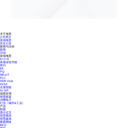
关于海思
公司简介
发现海思
安全公告
新闻与活动
新闻
活动
发现海思
6+2+N
朱雀绿色节能
星闪
8K
PQ
NB-IoT
PLC
HDR Vivid
AVS3
全屋智能
AI ISP
场景应用
智慧家庭
消费电子
行业（城市&工业）
产品
联接
显示交互
智慧视觉
智慧媒体
家庭网络
MCU