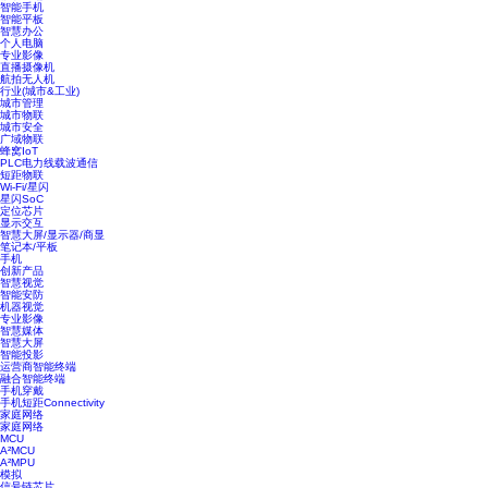
智能手机
智能平板
智慧办公
个人电脑
专业影像
直播摄像机
航拍无人机
行业(城市&工业)
城市管理
城市物联
城市安全
广域物联
蜂窝IoT
PLC电力线载波通信
短距物联
Wi-Fi/星闪
星闪SoC
定位芯片
显示交互
智慧大屏/显示器/商显
笔记本/平板
手机
创新产品
智慧视觉
智能安防
机器视觉
专业影像
智慧媒体
智慧大屏
智能投影
运营商智能终端
融合智能终端
手机穿戴
手机短距Connectivity
家庭网络
家庭网络
MCU
A²MCU
A²MPU
模拟
信号链芯片