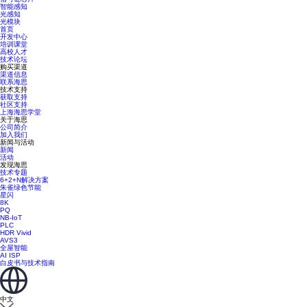
智能感知
光感知
光模块
首页
开发中心
培训课堂
高校人才
技术论坛
购买渠道
渠道信息
联系海思
技术支持
获取支持
社区支持
上海海思学堂
关于海思
公司简介
加入我们
新闻与活动
新闻
活动
发现海思
技术专题
6+2+N解决方案
朱雀绿色节能
星闪
8K
PQ
NB-IoT
PLC
HDR Vivid
AVS3
全屋智能
AI ISP
白皮书与技术指南
中文