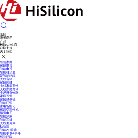
返回
场景应用
产品
HiSpark生态
获取支持
关于我们
智慧家庭
家庭影音
智能电视
智能机顶盒
泛智能终端
无线音箱
家庭网络
有线家庭宽带
无线家庭宽带
全屋设备物联
家庭视觉
家庭摄像机
智能门锁
家电智能化
家用空调外机
消费电子
智能穿戴
智能耳机
无线麦克风
助听器
智能AR眼镜
智能手表&手环
移动终端