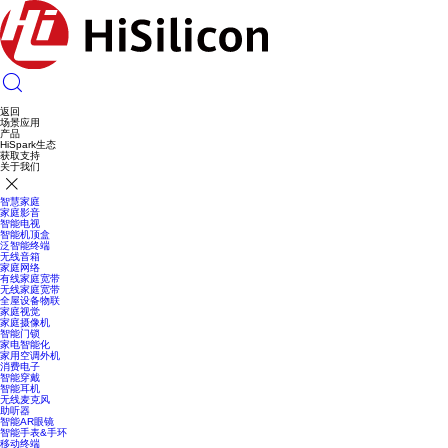
返回
场景应用
产品
HiSpark生态
获取支持
关于我们
智慧家庭
家庭影音
智能电视
智能机顶盒
泛智能终端
无线音箱
家庭网络
有线家庭宽带
无线家庭宽带
全屋设备物联
家庭视觉
家庭摄像机
智能门锁
家电智能化
家用空调外机
消费电子
智能穿戴
智能耳机
无线麦克风
助听器
智能AR眼镜
智能手表&手环
移动终端