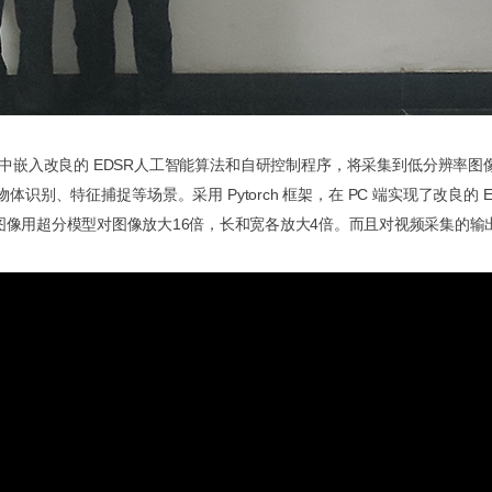
中嵌入改良的 EDSR人工智能算法和自研控制程序，将采集到低分辨率
别、特征捕捉等场景。采用 Pytorch 框架，在 PC 端实现了改良的
像用超分模型对图像放大16倍，长和宽各放大4倍。而且对视频采集的输出