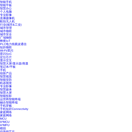
智能手机
智能平板
智慧办公
个人电脑
专业影像
直播摄像机
航拍无人机
行业(城市&工业)
城市管理
城市物联
城市安全
广域物联
蜂窝IoT
PLC电力线载波通信
短距物联
Wi-Fi/星闪
星闪SoC
定位芯片
显示交互
智慧大屏/显示器/商显
笔记本/平板
手机
创新产品
智慧视觉
智能安防
机器视觉
专业影像
智慧媒体
智慧大屏
智能投影
运营商智能终端
融合智能终端
手机穿戴
手机短距Connectivity
家庭网络
家庭网络
MCU
A²MCU
A²MPU
模拟
信号链芯片