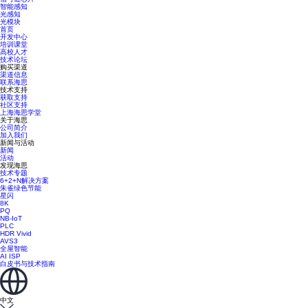
智能感知
光感知
光模块
首页
开发中心
培训课堂
高校人才
技术论坛
购买渠道
渠道信息
联系海思
技术支持
获取支持
社区支持
上海海思学堂
关于海思
公司简介
加入我们
新闻与活动
新闻
活动
发现海思
技术专题
6+2+N解决方案
朱雀绿色节能
星闪
8K
PQ
NB-IoT
PLC
HDR Vivid
AVS3
全屋智能
AI ISP
白皮书与技术指南
中文