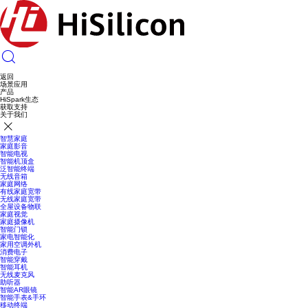
返回
场景应用
产品
HiSpark生态
获取支持
关于我们
智慧家庭
家庭影音
智能电视
智能机顶盒
泛智能终端
无线音箱
家庭网络
有线家庭宽带
无线家庭宽带
全屋设备物联
家庭视觉
家庭摄像机
智能门锁
家电智能化
家用空调外机
消费电子
智能穿戴
智能耳机
无线麦克风
助听器
智能AR眼镜
智能手表&手环
移动终端