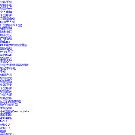
智能手机
智能平板
智慧办公
个人电脑
专业影像
直播摄像机
航拍无人机
行业(城市&工业)
城市管理
城市物联
城市安全
广域物联
蜂窝IoT
PLC电力线载波通信
短距物联
Wi-Fi/星闪
星闪SoC
定位芯片
显示交互
智慧大屏/显示器/商显
笔记本/平板
手机
创新产品
智慧视觉
智能安防
机器视觉
专业影像
智慧媒体
智慧大屏
智能投影
运营商智能终端
融合智能终端
手机穿戴
手机短距Connectivity
家庭网络
家庭网络
MCU
A²MCU
A²MPU
模拟
信号链芯片