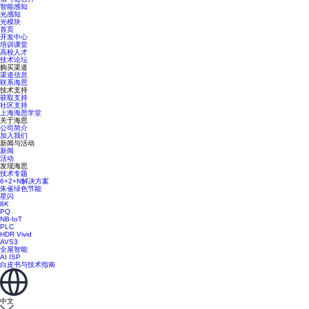
智能感知
光感知
光模块
首页
开发中心
培训课堂
高校人才
技术论坛
购买渠道
渠道信息
联系海思
技术支持
获取支持
社区支持
上海海思学堂
关于海思
公司简介
加入我们
新闻与活动
新闻
活动
发现海思
技术专题
6+2+N解决方案
朱雀绿色节能
星闪
8K
PQ
NB-IoT
PLC
HDR Vivid
AVS3
全屋智能
AI ISP
白皮书与技术指南
中文