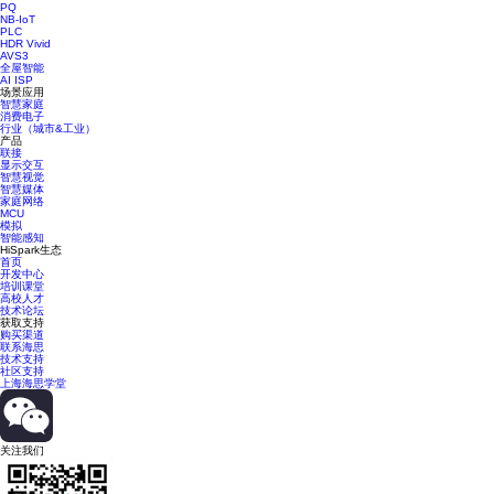
PQ
NB-IoT
PLC
HDR Vivid
AVS3
全屋智能
AI ISP
场景应用
智慧家庭
消费电子
行业（城市&工业）
产品
联接
显示交互
智慧视觉
智慧媒体
家庭网络
MCU
模拟
智能感知
HiSpark生态
首页
开发中心
培训课堂
高校人才
技术论坛
获取支持
购买渠道
联系海思
技术支持
社区支持
上海海思学堂
关注我们