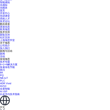
智能感知
光感知
光模块
首页
开发中心
培训课堂
高校人才
技术论坛
购买渠道
渠道信息
联系海思
技术支持
获取支持
社区支持
上海海思学堂
关于海思
公司简介
加入我们
新闻与活动
新闻
活动
发现海思
技术专题
6+2+N解决方案
朱雀绿色节能
星闪
8K
PQ
NB-IoT
PLC
HDR Vivid
AVS3
全屋智能
AI ISP
白皮书与技术指南
中文