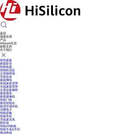
返回
场景应用
产品
HiSpark生态
获取支持
关于我们
智慧家庭
家庭影音
智能电视
智能机顶盒
泛智能终端
无线音箱
家庭网络
有线家庭宽带
无线家庭宽带
全屋设备物联
家庭视觉
家庭摄像机
智能门锁
家电智能化
家用空调外机
消费电子
智能穿戴
智能耳机
无线麦克风
助听器
智能AR眼镜
智能手表&手环
移动终端