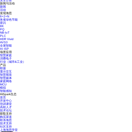
安全公告
新闻与活动
新闻
活动
发现海思
6+2+N
朱雀绿色节能
星闪
8K
PQ
NB-IoT
PLC
HDR Vivid
AVS3
全屋智能
AI ISP
场景应用
智慧家庭
消费电子
行业（城市&工业）
产品
联接
显示交互
智慧视觉
智慧媒体
家庭网络
MCU
模拟
智能感知
HiSpark生态
首页
开发中心
培训课堂
高校人才
技术论坛
获取支持
购买渠道
联系海思
技术支持
社区支持
上海海思学堂