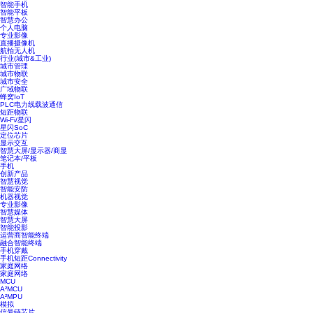
智能手机
智能平板
智慧办公
个人电脑
专业影像
直播摄像机
航拍无人机
行业(城市&工业)
城市管理
城市物联
城市安全
广域物联
蜂窝IoT
PLC电力线载波通信
短距物联
Wi-Fi/星闪
星闪SoC
定位芯片
显示交互
智慧大屏/显示器/商显
笔记本/平板
手机
创新产品
智慧视觉
智能安防
机器视觉
专业影像
智慧媒体
智慧大屏
智能投影
运营商智能终端
融合智能终端
手机穿戴
手机短距Connectivity
家庭网络
家庭网络
MCU
A²MCU
A²MPU
模拟
信号链芯片