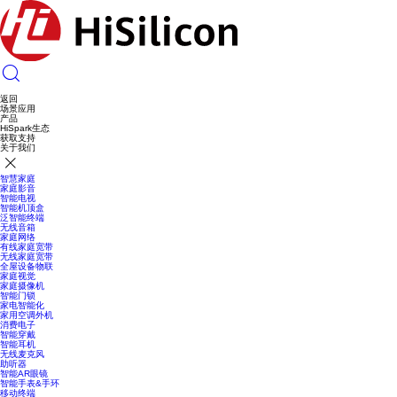
返回
场景应用
产品
HiSpark生态
获取支持
关于我们
智慧家庭
家庭影音
智能电视
智能机顶盒
泛智能终端
无线音箱
家庭网络
有线家庭宽带
无线家庭宽带
全屋设备物联
家庭视觉
家庭摄像机
智能门锁
家电智能化
家用空调外机
消费电子
智能穿戴
智能耳机
无线麦克风
助听器
智能AR眼镜
智能手表&手环
移动终端