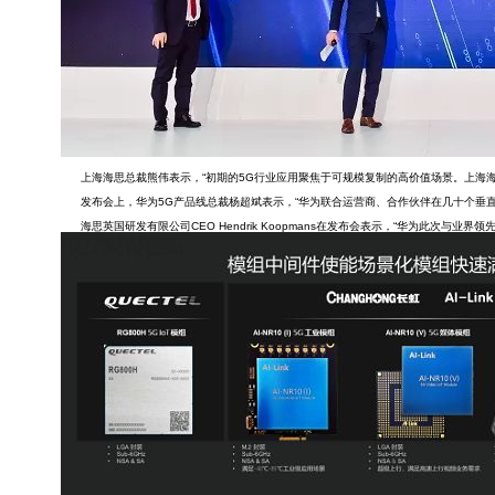
上海海思总裁熊伟表示，“初期的5G行业应用聚焦于可规模复制的高价值场景。上海海
发布会上，华为5G产品线总裁杨超斌表示，“华为联合运营商、合作伙伴在几十个垂直
海思英国研发有限公司CEO Hendrik Koopmans在发布会表示，“华为此次