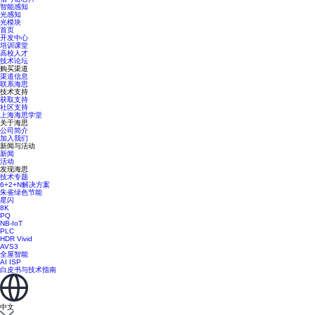
智能感知
光感知
光模块
首页
开发中心
培训课堂
高校人才
技术论坛
购买渠道
渠道信息
联系海思
技术支持
获取支持
社区支持
上海海思学堂
关于海思
公司简介
加入我们
新闻与活动
新闻
活动
发现海思
技术专题
6+2+N解决方案
朱雀绿色节能
星闪
8K
PQ
NB-IoT
PLC
HDR Vivid
AVS3
全屋智能
AI ISP
白皮书与技术指南
中文