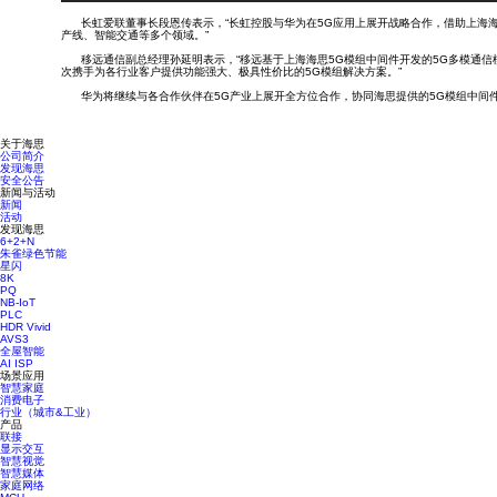
长虹爱联董事长段恩传表示，“长虹控股与华为在5G应用上展开战略合作，借助上海海思
产线、智能交通等多个领域。”
移远通信副总经理孙延明表示，“移远基于上海海思5G模组中间件开发的5G多模通信模
次携手为各行业客户提供功能强大、极具性价比的5G模组解决方案。”
华为将继续与各合作伙伴在5G产业上展开全方位合作，协同海思提供的5G模组中间件，
关于海思
公司简介
发现海思
安全公告
新闻与活动
新闻
活动
发现海思
6+2+N
朱雀绿色节能
星闪
8K
PQ
NB-IoT
PLC
HDR Vivid
AVS3
全屋智能
AI ISP
场景应用
智慧家庭
消费电子
行业（城市&工业）
产品
联接
显示交互
智慧视觉
智慧媒体
家庭网络