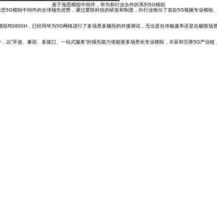
基于海思模组中间件，华为和行业合作的系列5G模组
5G模组中间件的全球领先优势，通过爱联科技的研发和制造，向行业推出了首款5G视频专业模组、5G
组RG800H，已经同华为5G网络进行了多场景多频段的对接测试，无论是在传输速率还是在极限场
以“开放、兼容、多接口、一站式服务”的领先能力使能更多场景化专业模组，丰富和完善5G产业链