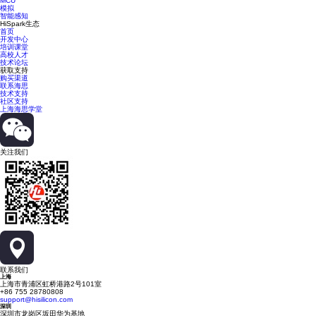
MCU
模拟
智能感知
HiSpark生态
首页
开发中心
培训课堂
高校人才
技术论坛
获取支持
购买渠道
联系海思
技术支持
社区支持
上海海思学堂
关注我们
联系我们
上海
上海市青浦区虹桥港路2号101室
+86 755 28780808
support@hisilicon.com
深圳
深圳市龙岗区坂田华为基地