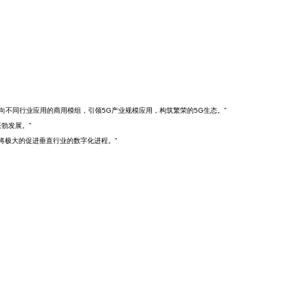
不同行业应用的商用模组，引领5G产业规模应用，构筑繁荣的5G生态。”
勃发展。”
，将极大的促进垂直行业的数字化进程。”