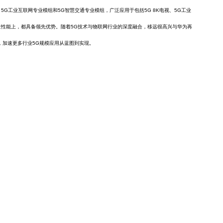
工业互联网专业模组和5G智慧交通专业模组，广泛应用于包括5G 8K电视、5G工业
景性能上，都具备领先优势。随着5G技术与物联网行业的深度融合，移远很高兴与华为再
，加速更多行业5G规模应用从蓝图到实现。