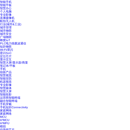
智能手机
智能平板
智慧办公
个人电脑
专业影像
直播摄像机
航拍无人机
行业(城市&工业)
城市管理
城市物联
城市安全
广域物联
蜂窝IoT
PLC电力线载波通信
短距物联
Wi-Fi/星闪
星闪SoC
定位芯片
显示交互
智慧大屏/显示器/商显
笔记本/平板
手机
创新产品
智慧视觉
智能安防
机器视觉
专业影像
智慧媒体
智慧大屏
智能投影
运营商智能终端
融合智能终端
手机穿戴
手机短距Connectivity
家庭网络
家庭网络
MCU
A²MCU
A²MPU
模拟
信号链芯片