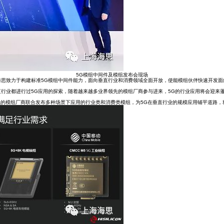
5G模组中间件及模组发布会现场
思致力于构建标准5G模组中间件能力，面向垂直行业和消费领域全面开放，使能模组伙伴快速开发面向
行业都进行过5G应用的探索，随着越来越多业界领先的模组厂商参与进来，5G的行业应用将会迎来蓬
与业界领先的模组厂商联合发布多种场景下应用的行业类和消费类模组，为5G在垂直行业的规模应用铺平道路