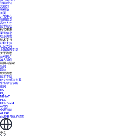
智能感知
光感知
光模块
首页
开发中心
培训课堂
高校人才
技术论坛
购买渠道
渠道信息
联系海思
技术支持
获取支持
社区支持
上海海思学堂
关于海思
公司简介
加入我们
新闻与活动
新闻
活动
发现海思
技术专题
6+2+N解决方案
朱雀绿色节能
星闪
8K
PQ
NB-IoT
PLC
HDR Vivid
AVS3
全屋智能
AI ISP
白皮书与技术指南
中文