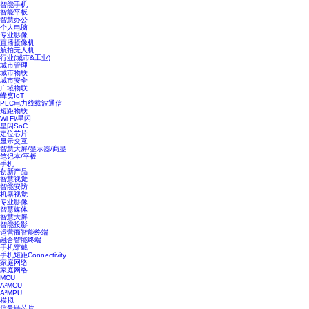
智能手机
智能平板
智慧办公
个人电脑
专业影像
直播摄像机
航拍无人机
行业(城市&工业)
城市管理
城市物联
城市安全
广域物联
蜂窝IoT
PLC电力线载波通信
短距物联
Wi-Fi/星闪
星闪SoC
定位芯片
显示交互
智慧大屏/显示器/商显
笔记本/平板
手机
创新产品
智慧视觉
智能安防
机器视觉
专业影像
智慧媒体
智慧大屏
智能投影
运营商智能终端
融合智能终端
手机穿戴
手机短距Connectivity
家庭网络
家庭网络
MCU
A²MCU
A²MPU
模拟
信号链芯片