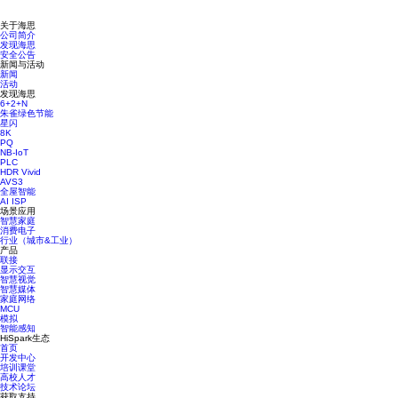
关于海思
公司简介
发现海思
安全公告
新闻与活动
新闻
活动
发现海思
6+2+N
朱雀绿色节能
星闪
8K
PQ
NB-IoT
PLC
HDR Vivid
AVS3
全屋智能
AI ISP
场景应用
智慧家庭
消费电子
行业（城市&工业）
产品
联接
显示交互
智慧视觉
智慧媒体
家庭网络
MCU
模拟
智能感知
HiSpark生态
首页
开发中心
培训课堂
高校人才
技术论坛
获取支持