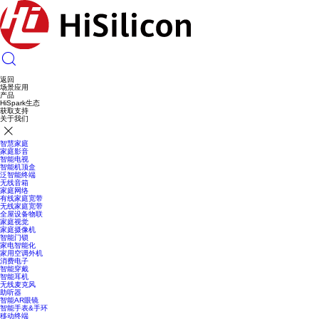
返回
场景应用
产品
HiSpark生态
获取支持
关于我们
智慧家庭
家庭影音
智能电视
智能机顶盒
泛智能终端
无线音箱
家庭网络
有线家庭宽带
无线家庭宽带
全屋设备物联
家庭视觉
家庭摄像机
智能门锁
家电智能化
家用空调外机
消费电子
智能穿戴
智能耳机
无线麦克风
助听器
智能AR眼镜
智能手表&手环
移动终端