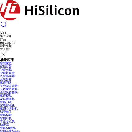
返回
场景应用
产品
HiSpark生态
获取支持
关于我们
场景应用
智慧家庭
家庭影音
智能电视
智能机顶盒
泛智能终端
无线音箱
家庭网络
有线家庭宽带
无线家庭宽带
全屋设备物联
家庭视觉
家庭摄像机
智能门锁
家电智能化
家用空调外机
消费电子
智能穿戴
智能耳机
无线麦克风
助听器
智能AR眼镜
智能手表&手环