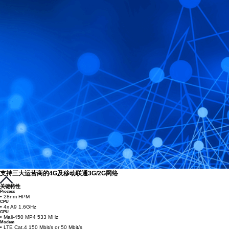
支持三大运营商的4G及移动联通3G/2G网络
关键特性
Process
• 28nm HPM
CPU
• 4x A9 1.6GHz
GPU
• Mali-450 MP4 533 MHz
Modem
• LTE Cat.4 150 Mbit/s or 50 Mbit/s