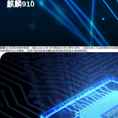
麒麟910
麒麟910采用28纳米制程，4核Cortex-A9 CPU和Mali 450 MP4 GPU，全面支持三大运营商的4G及移
动联通的3G/2G网络，为用户提供快速流畅的使用体验和更持久的待机时长。