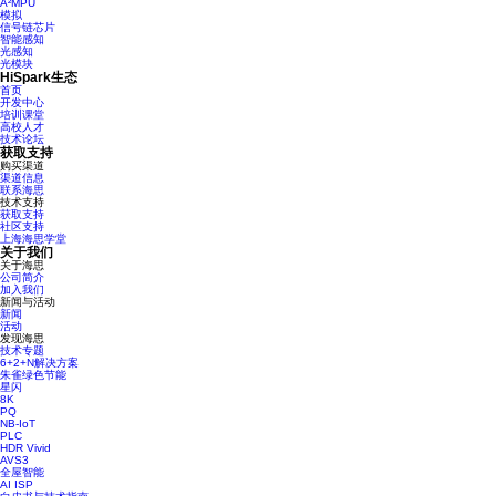
A²MPU
模拟
信号链芯片
智能感知
光感知
光模块
HiSpark生态
首页
开发中心
培训课堂
高校人才
技术论坛
获取支持
购买渠道
渠道信息
联系海思
技术支持
获取支持
社区支持
上海海思学堂
关于我们
关于海思
公司简介
加入我们
新闻与活动
新闻
活动
发现海思
技术专题
6+2+N解决方案
朱雀绿色节能
星闪
8K
PQ
NB-IoT
PLC
HDR Vivid
AVS3
全屋智能
AI ISP