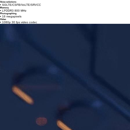
Voice solutions
• SGLTE/CSFB/VoLTE/SRVCC
Memory
• LPDDR3 800 MHz
Photographing
• 16 megapixels
Video
• 1080p 30 fps video codec