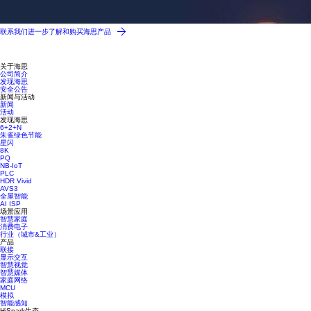
联系我们进一步了解和购买海思产品
关于海思
公司简介
发现海思
安全公告
新闻与活动
新闻
活动
发现海思
6+2+N
朱雀绿色节能
星闪
8K
PQ
NB-IoT
PLC
HDR Vivid
AVS3
全屋智能
AI ISP
场景应用
智慧家庭
消费电子
行业（城市&工业）
产品
联接
显示交互
智慧视觉
智慧媒体
家庭网络
MCU
模拟
智能感知
HiSpark生态