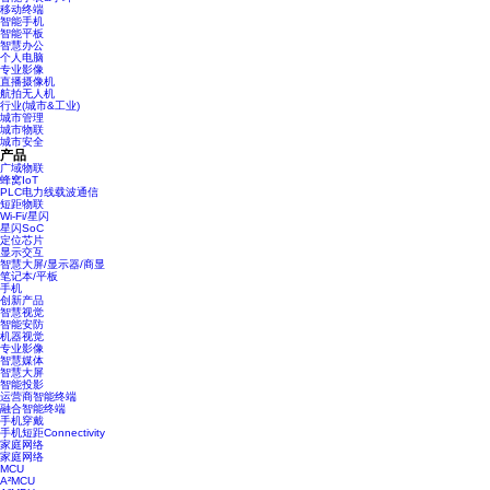
移动终端
智能手机
智能平板
智慧办公
个人电脑
专业影像
直播摄像机
航拍无人机
行业(城市&工业)
城市管理
城市物联
城市安全
产品
广域物联
蜂窝IoT
PLC电力线载波通信
短距物联
Wi-Fi/星闪
星闪SoC
定位芯片
显示交互
智慧大屏/显示器/商显
笔记本/平板
手机
创新产品
智慧视觉
智能安防
机器视觉
专业影像
智慧媒体
智慧大屏
智能投影
运营商智能终端
融合智能终端
手机穿戴
手机短距Connectivity
家庭网络
家庭网络
MCU
A²MCU