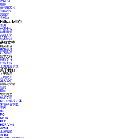
A²MPU
模拟
信号链芯片
智能感知
光感知
光模块
HiSpark生态
首页
开发中心
培训课堂
高校人才
技术论坛
获取支持
购买渠道
渠道信息
联系海思
技术支持
获取支持
社区支持
上海海思学堂
关于我们
关于海思
公司简介
加入我们
新闻与活动
新闻
活动
发现海思
技术专题
6+2+N解决方案
朱雀绿色节能
星闪
8K
PQ
NB-IoT
PLC
HDR Vivid
AVS3
全屋智能
AI ISP