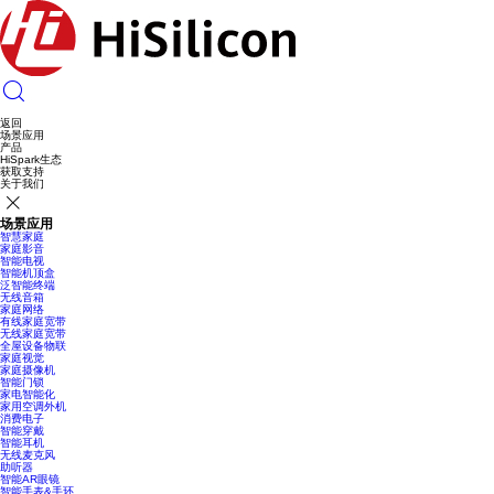
返回
场景应用
产品
HiSpark生态
获取支持
关于我们
场景应用
智慧家庭
家庭影音
智能电视
智能机顶盒
泛智能终端
无线音箱
家庭网络
有线家庭宽带
无线家庭宽带
全屋设备物联
家庭视觉
家庭摄像机
智能门锁
家电智能化
家用空调外机
消费电子
智能穿戴
智能耳机
无线麦克风
助听器
智能AR眼镜
智能手表&手环