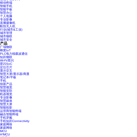
移动终端
智能手机
智能平板
智慧办公
个人电脑
专业影像
直播摄像机
航拍无人机
行业(城市&工业)
城市管理
城市物联
城市安全
产品
广域物联
蜂窝IoT
PLC电力线载波通信
短距物联
Wi-Fi/星闪
星闪SoC
定位芯片
显示交互
智慧大屏/显示器/商显
笔记本/平板
手机
创新产品
智慧视觉
智能安防
机器视觉
专业影像
智慧媒体
智慧大屏
智能投影
运营商智能终端
融合智能终端
手机穿戴
手机短距Connectivity
家庭网络
家庭网络
MCU
A²MCU