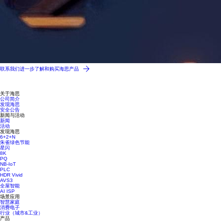
联系我们进一步了解和购买海思产品
关于海思
公司简介
发现海思
安全公告
新闻与活动
新闻
活动
发现海思
6+2+N
朱雀绿色节能
星闪
8K
PQ
NB-IoT
PLC
HDR Vivid
AVS3
全屋智能
AI ISP
场景应用
智慧家庭
消费电子
行业（城市&工业）
产品