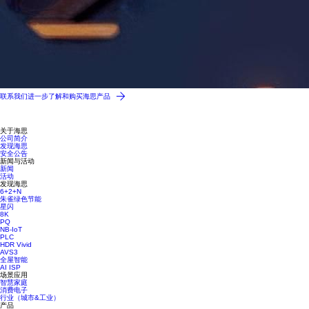
联系我们进一步了解和购买海思产品
关于海思
公司简介
发现海思
安全公告
新闻与活动
新闻
活动
发现海思
6+2+N
朱雀绿色节能
星闪
8K
PQ
NB-IoT
PLC
HDR Vivid
AVS3
全屋智能
AI ISP
场景应用
智慧家庭
消费电子
行业（城市&工业）
产品