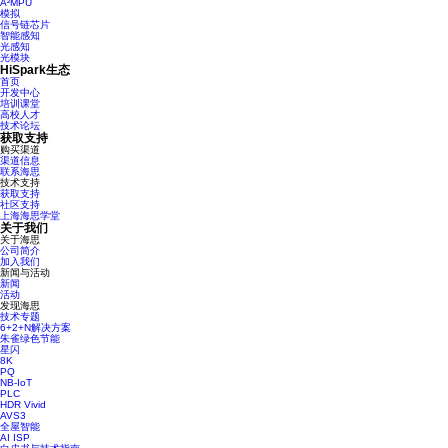
A²MPU
模拟
信号链芯片
智能感知
光感知
光模块
HiSpark生态
首页
开发中心
培训课堂
高校人才
技术论坛
获取支持
购买渠道
渠道信息
联系海思
技术支持
获取支持
社区支持
上海海思学堂
关于我们
关于海思
公司简介
加入我们
新闻与活动
新闻
活动
发现海思
技术专题
6+2+N解决方案
朱雀绿色节能
星闪
8K
PQ
NB-IoT
PLC
HDR Vivid
AVS3
全屋智能
AI ISP