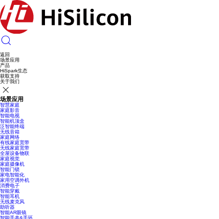
返回
场景应用
产品
HiSpark生态
获取支持
关于我们
场景应用
智慧家庭
家庭影音
智能电视
智能机顶盒
泛智能终端
无线音箱
家庭网络
有线家庭宽带
无线家庭宽带
全屋设备物联
家庭视觉
家庭摄像机
智能门锁
家电智能化
家用空调外机
消费电子
智能穿戴
智能耳机
无线麦克风
助听器
智能AR眼镜
智能手表&手环