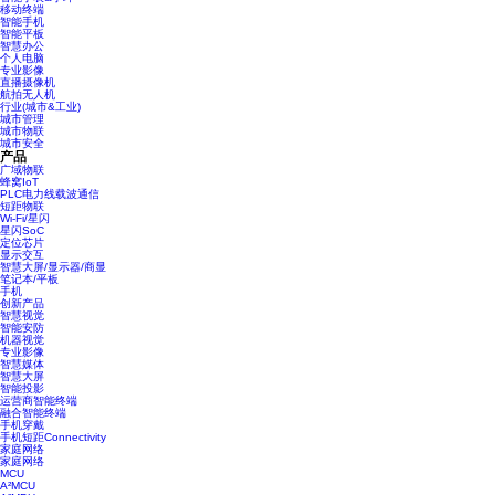
移动终端
智能手机
智能平板
智慧办公
个人电脑
专业影像
直播摄像机
航拍无人机
行业(城市&工业)
城市管理
城市物联
城市安全
产品
广域物联
蜂窝IoT
PLC电力线载波通信
短距物联
Wi-Fi/星闪
星闪SoC
定位芯片
显示交互
智慧大屏/显示器/商显
笔记本/平板
手机
创新产品
智慧视觉
智能安防
机器视觉
专业影像
智慧媒体
智慧大屏
智能投影
运营商智能终端
融合智能终端
手机穿戴
手机短距Connectivity
家庭网络
家庭网络
MCU
A²MCU