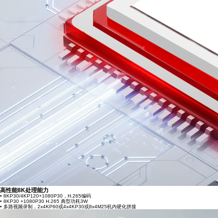
高性能8K处理能力
• 8KP30/4KP120+1080P30，H.265编码
• 8KP30 +1080P30 H.265 典型功耗3W
• 多路视频录制，2x4KP60或4x4KP30或8x4M25机内硬化拼接