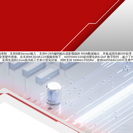
图像质量的数字视频录制，支持8路Sensor输入，支持H.265编码输出或影视级的 RAW数据输出，并集成高性
全景硬件拼接。在支持8K30/4K120视频录制下，Hi3559AV100提供硬化的6-DoF 数字防抖，
。采用先进的12nm低功耗工艺和小型化封装，同时支持 DDR4/LPDDR4，使得Hi3559AV100可