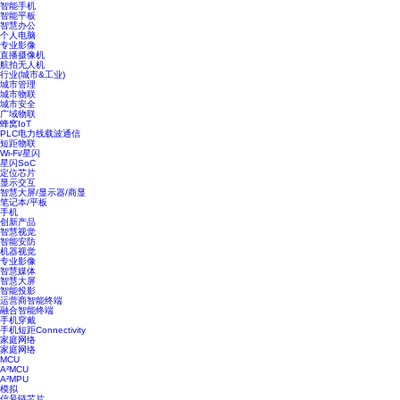
智能手机
智能平板
智慧办公
个人电脑
专业影像
直播摄像机
航拍无人机
行业(城市&工业)
城市管理
城市物联
城市安全
广域物联
蜂窝IoT
PLC电力线载波通信
短距物联
Wi-Fi/星闪
星闪SoC
定位芯片
显示交互
智慧大屏/显示器/商显
笔记本/平板
手机
创新产品
智慧视觉
智能安防
机器视觉
专业影像
智慧媒体
智慧大屏
智能投影
运营商智能终端
融合智能终端
手机穿戴
手机短距Connectivity
家庭网络
家庭网络
MCU
A²MCU
A²MPU
模拟
信号链芯片