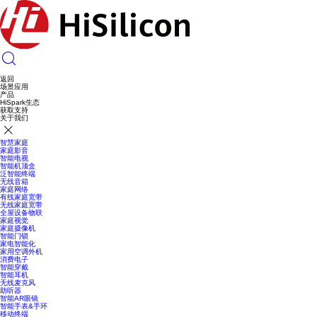
返回
场景应用
产品
HiSpark生态
获取支持
关于我们
智慧家庭
家庭影音
智能电视
智能机顶盒
泛智能终端
无线音箱
家庭网络
有线家庭宽带
无线家庭宽带
全屋设备物联
家庭视觉
家庭摄像机
智能门锁
家电智能化
家用空调外机
消费电子
智能穿戴
智能耳机
无线麦克风
助听器
智能AR眼镜
智能手表&手环
移动终端