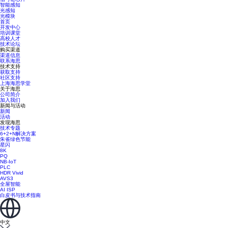
智能感知
光感知
光模块
首页
开发中心
培训课堂
高校人才
技术论坛
购买渠道
渠道信息
联系海思
技术支持
获取支持
社区支持
上海海思学堂
关于海思
公司简介
加入我们
新闻与活动
新闻
活动
发现海思
技术专题
6+2+N解决方案
朱雀绿色节能
星闪
8K
PQ
NB-IoT
PLC
HDR Vivid
AVS3
全屋智能
AI ISP
白皮书与技术指南
中文