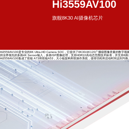
Hi3559AV100
旗舰8K30 AI摄像机芯片
Hi3559AV100是专业的8K Ultra-HD Camera SOC，它提供了8K30/4K120广播级
持业界领先的多路4K Sensor输入，多路ISP图像处理，支持HDR10高动态范围技术标准，并支持8路
Hi3559AV100集成了双核 A73和双核A53，大小核架构和双操作系统，使得功耗和启动时间达到均衡