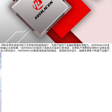
能ISP处理，同时采用先进低功耗工艺和低功耗架构设计，为用户提供了卓越的图像处理能力。Hi3559AV100支
减少了对机械云台的依赖。Hi3559AV100提供了高效且丰富的计算资源，支撑客户消费类应用和行业类应用。
支撑产品小型化设计。Hi3559AV100配套海思提供的稳定、易用的SDK设计，能够支撑客户快速产品量产。