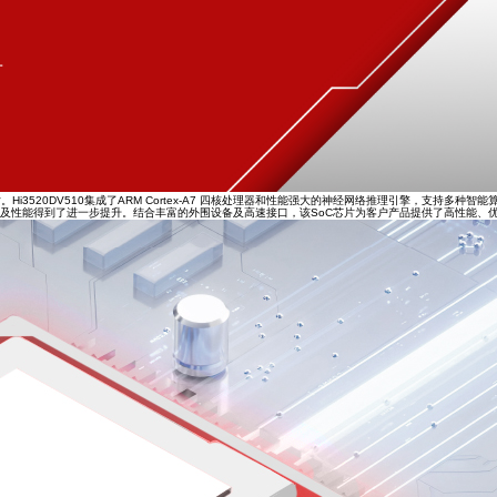
片
C芯片。Hi3520DV510集成了ARM Cortex-A7 四核处理器和性能强大的神经网络推理引擎，支持多种
果及性能得到了进一步提升。结合丰富的外围设备及高速接口，该SoC芯片为客户产品提供了高性能、