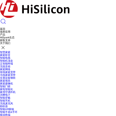
返回
场景应用
产品
HiSpark生态
获取支持
关于我们
智慧家庭
家庭影音
智能电视
智能机顶盒
泛智能终端
无线音箱
家庭网络
有线家庭宽带
无线家庭宽带
全屋设备物联
家庭视觉
家庭摄像机
智能门锁
家电智能化
家用空调外机
消费电子
智能穿戴
智能耳机
无线麦克风
助听器
智能AR眼镜
智能手表&手环
移动终端