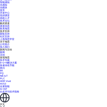
智能感知
光感知
光模块
首页
开发中心
培训课堂
高校人才
技术论坛
购买渠道
渠道信息
联系海思
技术支持
获取支持
社区支持
上海海思学堂
关于海思
公司简介
加入我们
新闻与活动
新闻
活动
发现海思
技术专题
6+2+N解决方案
朱雀绿色节能
星闪
8K
PQ
NB-IoT
PLC
HDR Vivid
AVS3
全屋智能
AI ISP
白皮书与技术指南
中文