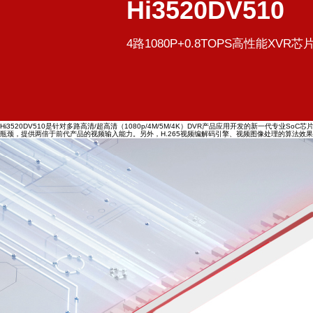
Hi3520DV510
4路1080P+0.8TOPS高性能XVR芯
Hi3520DV510是针对多路高清/超高清（1080p/4M/5M/4K）DVR产品应用开发的新一代专业So
瓶颈，提供两倍于前代产品的视频输入能力。另外，H.265视频编解码引擎、视频图像处理的算法效