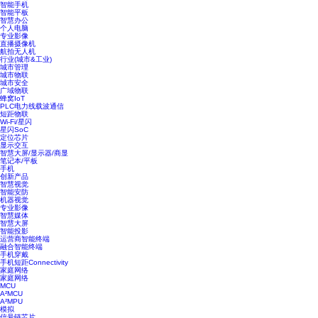
智能手机
智能平板
智慧办公
个人电脑
专业影像
直播摄像机
航拍无人机
行业(城市&工业)
城市管理
城市物联
城市安全
广域物联
蜂窝IoT
PLC电力线载波通信
短距物联
Wi-Fi/星闪
星闪SoC
定位芯片
显示交互
智慧大屏/显示器/商显
笔记本/平板
手机
创新产品
智慧视觉
智能安防
机器视觉
专业影像
智慧媒体
智慧大屏
智能投影
运营商智能终端
融合智能终端
手机穿戴
手机短距Connectivity
家庭网络
家庭网络
MCU
A²MCU
A²MPU
模拟
信号链芯片