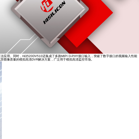
智能算法应用。同时，Hi3520DV510还集成了多路MIPI D-PHY接口输入，突破了数字接口的视频输入性能
优异图像质量的模拟高清DVR解决方案，广泛用于模拟高清监控市场。