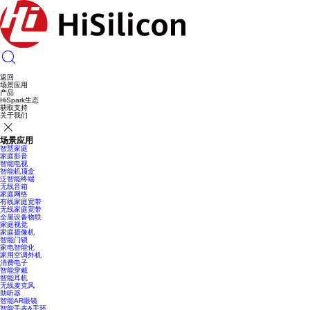
返回
场景应用
产品
HiSpark生态
获取支持
关于我们
场景应用
智慧家庭
家庭影音
智能电视
智能机顶盒
泛智能终端
无线音箱
家庭网络
有线家庭宽带
无线家庭宽带
全屋设备物联
家庭视觉
家庭摄像机
智能门锁
家电智能化
家用空调外机
消费电子
智能穿戴
智能耳机
无线麦克风
助听器
智能AR眼镜
智能手表&手环