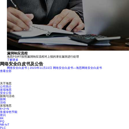
漏洞响应流程
海思PSIRT按照漏洞响应流程对上报的潜在漏洞进行处理
了解更多
网络安全白皮书及公告
网络安全白皮书 | 2023年11月22日
网络安全白皮书—海思网络安全白皮书
查看全部
关于海思
公司简介
发现海思
安全公告
新闻与活动
新闻
活动
发现海思
6+2+N
朱雀绿色节能
星闪
8K
PQ
NB-IoT
PLC