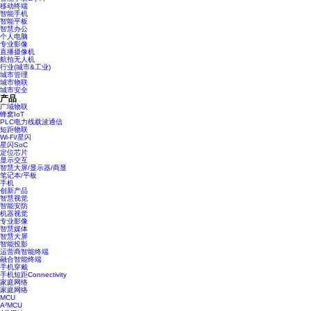
移动终端
智能手机
智能平板
智慧办公
个人电脑
专业影像
直播摄像机
航拍无人机
行业(城市&工业)
城市管理
城市物联
城市安全
产品
广域物联
蜂窝IoT
PLC电力线载波通信
短距物联
Wi-Fi/星闪
星闪SoC
定位芯片
显示交互
智慧大屏/显示器/商显
笔记本/平板
手机
创新产品
智慧视觉
智能安防
机器视觉
专业影像
智慧媒体
智慧大屏
智能投影
运营商智能终端
融合智能终端
手机穿戴
手机短距Connectivity
家庭网络
家庭网络
MCU
A²MCU