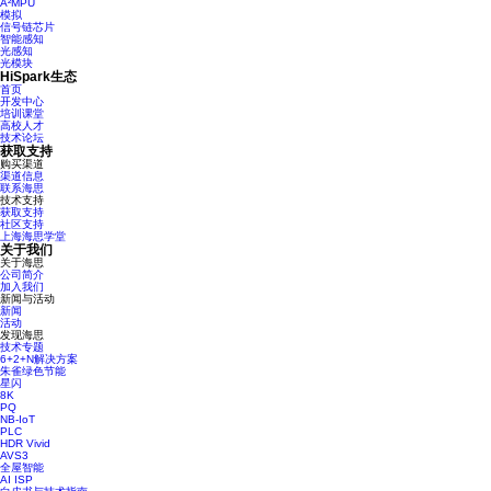
A²MPU
模拟
信号链芯片
智能感知
光感知
光模块
HiSpark生态
首页
开发中心
培训课堂
高校人才
技术论坛
获取支持
购买渠道
渠道信息
联系海思
技术支持
获取支持
社区支持
上海海思学堂
关于我们
关于海思
公司简介
加入我们
新闻与活动
新闻
活动
发现海思
技术专题
6+2+N解决方案
朱雀绿色节能
星闪
8K
PQ
NB-IoT
PLC
HDR Vivid
AVS3
全屋智能
AI ISP