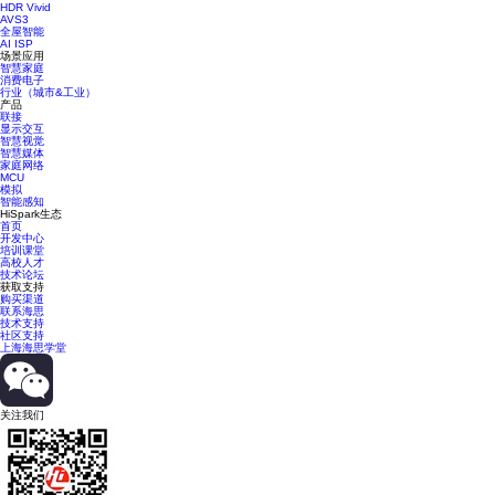
HDR Vivid
AVS3
全屋智能
AI ISP
场景应用
智慧家庭
消费电子
行业（城市&工业）
产品
联接
显示交互
智慧视觉
智慧媒体
家庭网络
MCU
模拟
智能感知
HiSpark生态
首页
开发中心
培训课堂
高校人才
技术论坛
获取支持
购买渠道
联系海思
技术支持
社区支持
上海海思学堂
关注我们