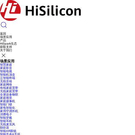
返回
场景应用
产品
HiSpark生态
获取支持
关于我们
场景应用
智慧家庭
家庭影音
智能电视
智能机顶盒
泛智能终端
无线音箱
家庭网络
有线家庭宽带
无线家庭宽带
全屋设备物联
家庭视觉
家庭摄像机
智能门锁
家电智能化
家用空调外机
消费电子
智能穿戴
智能耳机
无线麦克风
助听器
智能AR眼镜
智能手表&手环