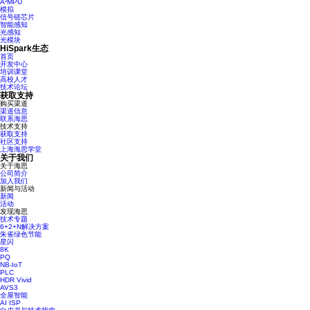
A²MPU
模拟
信号链芯片
智能感知
光感知
光模块
HiSpark生态
首页
开发中心
培训课堂
高校人才
技术论坛
获取支持
购买渠道
渠道信息
联系海思
技术支持
获取支持
社区支持
上海海思学堂
关于我们
关于海思
公司简介
加入我们
新闻与活动
新闻
活动
发现海思
技术专题
6+2+N解决方案
朱雀绿色节能
星闪
8K
PQ
NB-IoT
PLC
HDR Vivid
AVS3
全屋智能
AI ISP