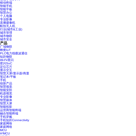
移动终端
智能手机
智能平板
智慧办公
个人电脑
专业影像
直播摄像机
航拍无人机
行业(城市&工业)
城市管理
城市物联
城市安全
产品
广域物联
蜂窝IoT
PLC电力线载波通信
短距物联
Wi-Fi/星闪
星闪SoC
定位芯片
显示交互
智慧大屏/显示器/商显
笔记本/平板
手机
创新产品
智慧视觉
智能安防
机器视觉
专业影像
智慧媒体
智慧大屏
智能投影
运营商智能终端
融合智能终端
手机穿戴
手机短距Connectivity
家庭网络
家庭网络
MCU
A²MCU