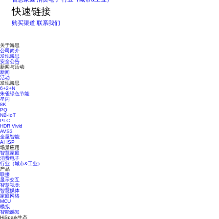
快速链接
购买渠道
联系我们
关于海思
公司简介
发现海思
安全公告
新闻与活动
新闻
活动
发现海思
6+2+N
朱雀绿色节能
星闪
8K
PQ
NB-IoT
PLC
HDR Vivid
AVS3
全屋智能
AI ISP
场景应用
智慧家庭
消费电子
行业（城市&工业）
产品
联接
显示交互
智慧视觉
智慧媒体
家庭网络
MCU
模拟
智能感知
HiSpark生态