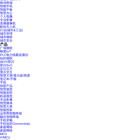
移动终端
智能手机
智能平板
智慧办公
个人电脑
专业影像
直播摄像机
航拍无人机
行业(城市&工业)
城市管理
城市物联
城市安全
产品
广域物联
蜂窝IoT
PLC电力线载波通信
短距物联
Wi-Fi/星闪
星闪SoC
定位芯片
显示交互
智慧大屏/显示器/商显
笔记本/平板
手机
创新产品
智慧视觉
智能安防
机器视觉
专业影像
智慧媒体
智慧大屏
智能投影
运营商智能终端
融合智能终端
手机穿戴
手机短距Connectivity
家庭网络
家庭网络
MCU
A²MCU