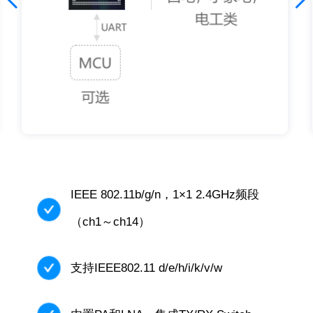
IEEE 802.11b/g/n，1×1 2.4GHz频段
（ch1～ch14）
支持IEEE802.11 d/e/h/i/k/v/w