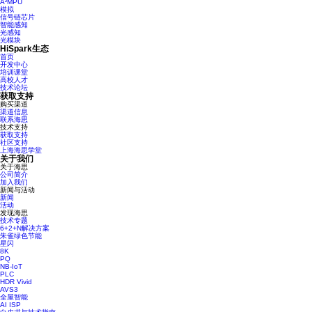
A²MPU
模拟
信号链芯片
智能感知
光感知
光模块
HiSpark生态
首页
开发中心
培训课堂
高校人才
技术论坛
获取支持
购买渠道
渠道信息
联系海思
技术支持
获取支持
社区支持
上海海思学堂
关于我们
关于海思
公司简介
加入我们
新闻与活动
新闻
活动
发现海思
技术专题
6+2+N解决方案
朱雀绿色节能
星闪
8K
PQ
NB-IoT
PLC
HDR Vivid
AVS3
全屋智能
AI ISP