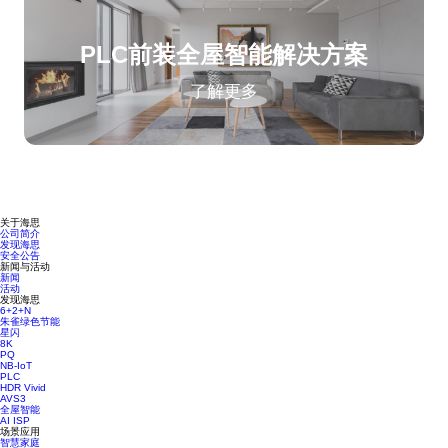
PLC前装全屋智能解决方案
了解更多
关于海思
公司简介
发现海思
安全公告
新闻与活动
新闻
活动
发现海思
6+2+N
朱雀绿色节能
星闪
8K
PQ
NB-IoT
PLC
HDR Vivid
AVS3
全屋智能
AI ISP
场景应用
智慧家庭