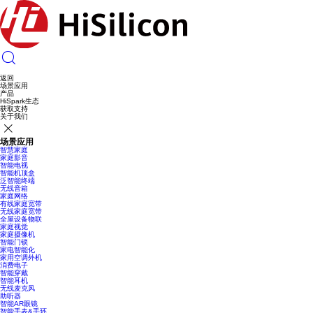
返回
场景应用
产品
HiSpark生态
获取支持
关于我们
场景应用
智慧家庭
家庭影音
智能电视
智能机顶盒
泛智能终端
无线音箱
家庭网络
有线家庭宽带
无线家庭宽带
全屋设备物联
家庭视觉
家庭摄像机
智能门锁
家电智能化
家用空调外机
消费电子
智能穿戴
智能耳机
无线麦克风
助听器
智能AR眼镜
智能手表&手环