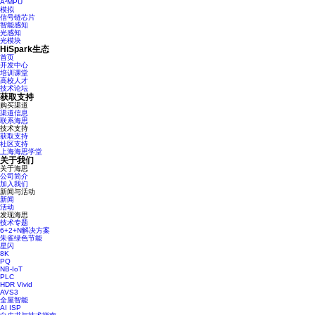
A²MPU
模拟
信号链芯片
智能感知
光感知
光模块
HiSpark生态
首页
开发中心
培训课堂
高校人才
技术论坛
获取支持
购买渠道
渠道信息
联系海思
技术支持
获取支持
社区支持
上海海思学堂
关于我们
关于海思
公司简介
加入我们
新闻与活动
新闻
活动
发现海思
技术专题
6+2+N解决方案
朱雀绿色节能
星闪
8K
PQ
NB-IoT
PLC
HDR Vivid
AVS3
全屋智能
AI ISP