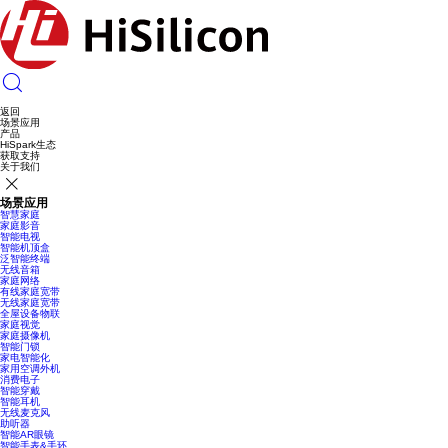
返回
场景应用
产品
HiSpark生态
获取支持
关于我们
场景应用
智慧家庭
家庭影音
智能电视
智能机顶盒
泛智能终端
无线音箱
家庭网络
有线家庭宽带
无线家庭宽带
全屋设备物联
家庭视觉
家庭摄像机
智能门锁
家电智能化
家用空调外机
消费电子
智能穿戴
智能耳机
无线麦克风
助听器
智能AR眼镜
智能手表&手环