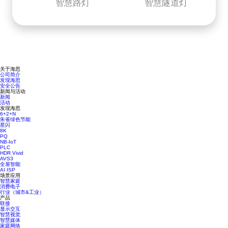
智慧路灯
智慧隧道灯
关于海思
公司简介
发现海思
安全公告
新闻与活动
新闻
活动
发现海思
6+2+N
朱雀绿色节能
星闪
8K
PQ
NB-IoT
PLC
HDR Vivid
AVS3
全屋智能
AI ISP
场景应用
智慧家庭
消费电子
行业（城市&工业）
产品
联接
显示交互
智慧视觉
智慧媒体
家庭网络