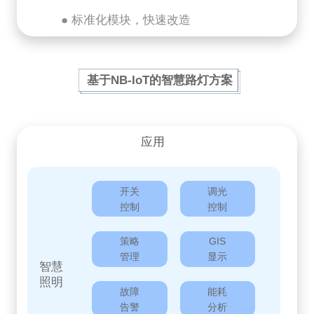
● 标准化模块，快速改造
基于NB-IoT的智慧路灯方案
应用
开关
调光
控制
控制
策略
GIS
管理
显示
智慧
照明
故障
能耗
告警
分析