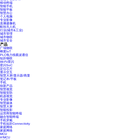
移动终端
智能手机
智能平板
智慧办公
个人电脑
专业影像
直播摄像机
航拍无人机
行业(城市&工业)
城市管理
城市物联
城市安全
产品
广域物联
蜂窝IoT
PLC电力线载波通信
短距物联
Wi-Fi/星闪
星闪SoC
定位芯片
显示交互
智慧大屏/显示器/商显
笔记本/平板
手机
创新产品
智慧视觉
智能安防
机器视觉
专业影像
智慧媒体
智慧大屏
智能投影
运营商智能终端
融合智能终端
手机穿戴
手机短距Connectivity
家庭网络
家庭网络
MCU
A²MCU