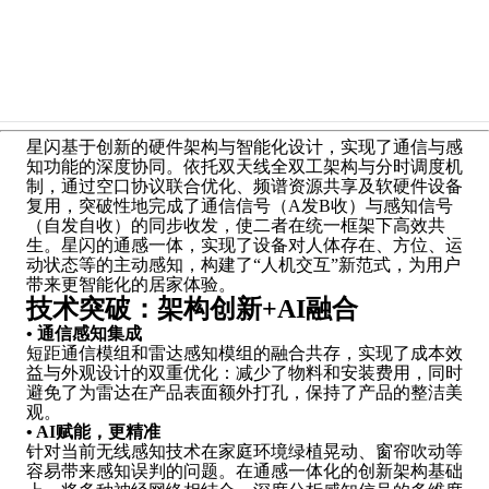
星闪基于创新的硬件架构与智能化设计，实现了通信与感
知功能的深度协同。依托双天线全双工架构与分时调度机
制，通过空口协议联合优化、频谱资源共享及软硬件设备
复用，突破性地完成了通信信号（A发B收）与感知信号
（自发自收）的同步收发，使二者在统一框架下高效共
生。星闪的通感一体，实现了设备对人体存在、方位、运
动状态等的主动感知，构建了“人机交互”新范式，为用户
带来更智能化的居家体验。
技术突破：架构创新+AI融合
•
通信感知集成
短距通信模组和雷达感知模组的融合共存，实现了成本效
益与外观设计的双重优化：减少了物料和安装费用，同时
避免了为雷达在产品表面额外打孔，保持了产品的整洁美
观。
•
AI赋能，更精准
针对当前无线感知技术在家庭环境绿植晃动、窗帘吹动等
容易带来感知误判的问题。在通感一体化的创新架构基础