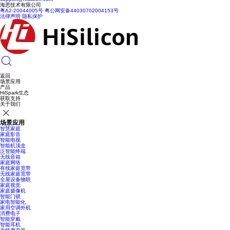
海思技术有限公司
粤A2-20044005号
粤公网安备44030702004153号
法律声明
隐私保护
返回
场景应用
产品
HiSpark生态
获取支持
关于我们
场景应用
智慧家庭
家庭影音
智能电视
智能机顶盒
泛智能终端
无线音箱
家庭网络
有线家庭宽带
无线家庭宽带
全屋设备物联
家庭视觉
家庭摄像机
智能门锁
家电智能化
家用空调外机
消费电子
智能穿戴
智能耳机