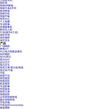
无线麦克风
助听器
智能AR眼镜
智能手表&手环
移动终端
智能手机
智能平板
智慧办公
个人电脑
专业影像
直播摄像机
航拍无人机
行业(城市&工业)
城市管理
城市物联
城市安全
产品
广域物联
蜂窝IoT
PLC电力线载波通信
短距物联
Wi-Fi/星闪
星闪SoC
定位芯片
显示交互
智慧大屏/显示器/商显
笔记本/平板
手机
创新产品
智慧视觉
智能安防
机器视觉
专业影像
智慧媒体
智慧大屏
智能投影
运营商智能终端
融合智能终端
手机穿戴
手机短距Connectivity
家庭网络