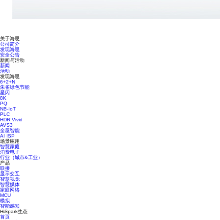
关于海思
公司简介
发现海思
安全公告
新闻与活动
新闻
活动
发现海思
6+2+N
朱雀绿色节能
星闪
8K
PQ
NB-IoT
PLC
HDR Vivid
AVS3
全屋智能
AI ISP
场景应用
智慧家庭
消费电子
行业（城市&工业）
产品
联接
显示交互
智慧视觉
智慧媒体
家庭网络
MCU
模拟
智能感知
HiSpark生态
首页