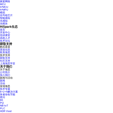
家庭网络
MCU
A²MCU
A²MPU
模拟
信号链芯片
智能感知
光感知
光模块
HiSpark生态
首页
开发中心
培训课堂
高校人才
技术论坛
获取支持
购买渠道
渠道信息
联系海思
技术支持
获取支持
社区支持
上海海思学堂
关于我们
关于海思
公司简介
加入我们
新闻与活动
新闻
活动
发现海思
技术专题
6+2+N解决方案
朱雀绿色节能
星闪
8K
PQ
NB-IoT
PLC
HDR Vivid