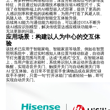
上，将多种神经网络相结合，深度分析感知信号的多维度
特征，并且通过知识蒸馏技术极致压缩AI模型尺寸，实
现了在智能终端上的AI模型嵌入式部署，提供了更高的
人感识别率和更低的误检概率，为用户打造了风避人吹、
风随人动、无感节能的智能交互体验升级。
后续将AI能力与通信能力相结合，可以通过OTA不断升
级AI感应识别模型，解决传统雷达感应模块功能单一、
无法更新的问题。
应用场景：构建以人为中心的交互体
验
该技术已应用于智能家电、智能家居等场景。例如在智慧
照明系统中，通过实时感知人体位置与移动轨迹，自动调
节灯光覆盖范围与亮度，达成“无感式”交互。在智能冰箱
上，当用户靠近冰箱时，系统将识别人体运动并迅速自动
唤醒，实现语音开关门、触摸开关门与自动检测关门等
AI 交互体验。在日常不管是双手拿满物品或在厨房忙碌
双手不便时，只需一句“打开冰箱门”或者轻轻一触，即可
实现自动开关门。