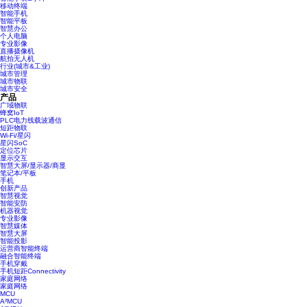
移动终端
智能手机
智能平板
智慧办公
个人电脑
专业影像
直播摄像机
航拍无人机
行业(城市&工业)
城市管理
城市物联
城市安全
产品
广域物联
蜂窝IoT
PLC电力线载波通信
短距物联
Wi-Fi/星闪
星闪SoC
定位芯片
显示交互
智慧大屏/显示器/商显
笔记本/平板
手机
创新产品
智慧视觉
智能安防
机器视觉
专业影像
智慧媒体
智慧大屏
智能投影
运营商智能终端
融合智能终端
手机穿戴
手机短距Connectivity
家庭网络
家庭网络
MCU
A²MCU