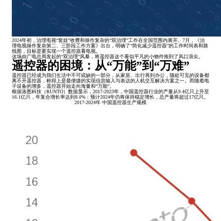
2024年初，治理电视“套娃”收费和操作复杂的“双治理”工作在全国范围内展开。7月，《治
理电视操作复杂第二、三阶段工作方案》出台，明确了“简化减少遥控器”的工作时间表和路
线图，目标是要实现一个遥控器看电视。
这场由广电总局发起的“双治理”风暴，将遥控器这个看似平凡的小物件推到了风口浪尖。
遥控器的困境：从“万能”到“万难”
遥控器已经成为我们生活中不可或缺的一部分，从家居、出行再到办公，随处可见的设备都
离不开遥控器，称得上是最便捷的实现信息输入与表达的人机交互解决方案之一。而随着电
子设备的增多，遥控器开始走向海量和“万能”。
根据洛图科技（RUNTO）数据显示，2017-2023年，中国遥控器行业的产量从9.4亿只上升至
16.1亿只，年复合增长率达到8.0%；预计2024年仍将保持稳定增长，总产量将超过17亿只。
2017-2024年 中国遥控器生产规模