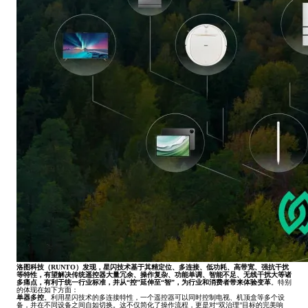
洛图科技（RUNTO）发现，星闪技术基于其精定位、多连接、低功耗、高带宽、强抗干扰
等特性，有望解决传统遥控器大量冗余、操作复杂、功能单调、智能不足、无线干扰大等诸
多痛点，有利于统一行业标准，并从“控”延伸至“智”，为行业和消费者带来体验变革
。特别
的体现在如下方面：
单器多控
。利用星闪技术的多连接特性，一个遥控器可以同时控制电视、机顶盒等多个设
备，并在不同设备之间自如切换。这不仅简化了操作流程，更是对“双治理”目标的完美响