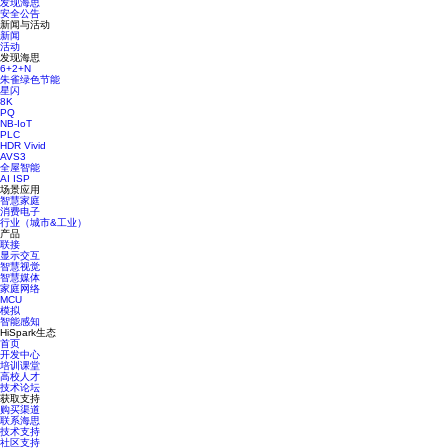
发现海思
安全公告
新闻与活动
新闻
活动
发现海思
6+2+N
朱雀绿色节能
星闪
8K
PQ
NB-IoT
PLC
HDR Vivid
AVS3
全屋智能
AI ISP
场景应用
智慧家庭
消费电子
行业（城市&工业）
产品
联接
显示交互
智慧视觉
智慧媒体
家庭网络
MCU
模拟
智能感知
HiSpark生态
首页
开发中心
培训课堂
高校人才
技术论坛
获取支持
购买渠道
联系海思
技术支持
社区支持