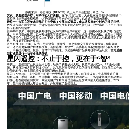
数据来源：洛图科技（RUNTO）线上用户评价数据，单位：%
其次，多遥控器并存，用户体验大打折扣
。在“双治理”之前，大多数家庭需要同时使用多个
遥控器才能完成电视观看，这不仅增加了用户的使用负担，也造成了资源的浪费。
最后一个方面在近年来表现的尤为突出：交互方式落后，难以适应智能化时代习惯的变迁
。
传统遥控器在语音控制、手势识别等智能交互方面的表现乏善可陈，已经满足不了用户日益
多元化的控制需求。
自2016年以来，中国电视的开机率已从70%骤降至30%左右，这一数据不仅反映了时代的变
化、用户习惯的改变，也同时折射出了遥控器作为人机交互关键环节的失败。正是由于时间
上的碎片化，以及交互操控上的不便，使得人们对于观影收视的需求满足从电视转移到了手
机、平板等平面触控终端。
洛图科技（RUNTO）认为，尽管语音、摄像头、全息影像交互技术发展迅速，但长期来
看，考虑到更多用户群体的覆盖，遥控器并不会消亡，其仍将是最有效的操控必备配件之
一。而要提高电视、投影、音箱等非功能性、享受型终端产品的开机率和活跃度，
首先遥控
器行业要进行一场革命性的突破
。
星闪遥控：不止于控，更在于“智”
事实上，遥控器产业从诞生到现在，经历了从有线到无线、从超声波到红外、RF红外到射
频、从棒形到长方形再到虚拟软件、从飞鼠到语音等多方位的变形和升级。但发展至如今的
智能化时代，确实面临着发展瓶颈和槽点挑战。
星闪（NearLink）是中国原生的新一代无线短距通信技术，自问世以来，生态圈快速扩展。
包括电视、手机、耳机、白色家电、键鼠等在内的数十种消费电子、智慧家庭领域的品类或
部件已有在搭载星闪技术，希望为用户来带来更优质甚至是变革式的无线连接体验。2024
年，星闪规模商用元年全面开启，并应用在了遥控器上。