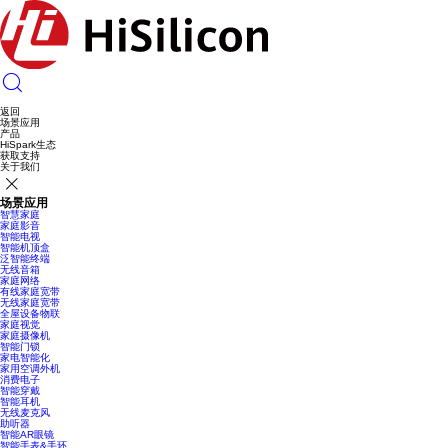
返回
场景应用
产品
HiSpark生态
获取支持
关于我们
场景应用
智慧家庭
家庭影音
智能电视
智能机顶盒
泛智能终端
无线音箱
家庭网络
有线家庭宽带
无线家庭宽带
全屋设备物联
家庭视觉
家庭摄像机
智能门锁
家电智能化
家用空调外机
消费电子
智能穿戴
智能耳机
无线麦克风
助听器
智能AR眼镜
智能手表&手环