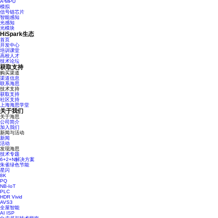
A²MPU
模拟
信号链芯片
智能感知
光感知
光模块
HiSpark生态
首页
开发中心
培训课堂
高校人才
技术论坛
获取支持
购买渠道
渠道信息
联系海思
技术支持
获取支持
社区支持
上海海思学堂
关于我们
关于海思
公司简介
加入我们
新闻与活动
新闻
活动
发现海思
技术专题
6+2+N解决方案
朱雀绿色节能
星闪
8K
PQ
NB-IoT
PLC
HDR Vivid
AVS3
全屋智能
AI ISP