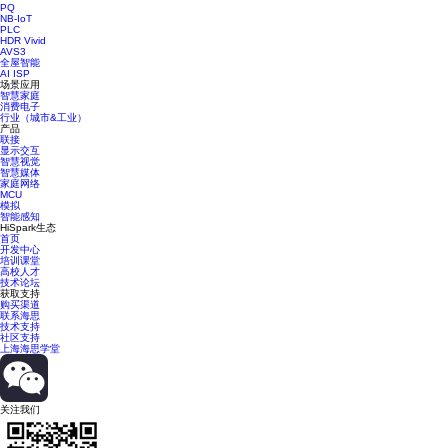
PQ
NB-IoT
PLC
HDR Vivid
AVS3
全屋智能
AI ISP
场景应用
智慧家庭
消费电子
行业（城市&工业）
产品
联接
显示交互
智慧视觉
智慧媒体
家庭网络
MCU
模拟
智能感知
HiSpark生态
首页
开发中心
培训课堂
高校人才
技术论坛
获取支持
购买渠道
联系海思
技术支持
社区支持
上海海思学堂
关注我们