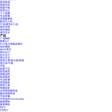
移动终端
智能手机
智能平板
智慧办公
个人电脑
专业影像
直播摄像机
航拍无人机
行业(城市&工业)
城市管理
城市物联
城市安全
产品
广域物联
蜂窝IoT
PLC电力线载波通信
短距物联
Wi-Fi/星闪
星闪SoC
定位芯片
显示交互
智慧大屏/显示器/商显
笔记本/平板
手机
创新产品
智慧视觉
智能安防
机器视觉
专业影像
智慧媒体
智慧大屏
智能投影
运营商智能终端
融合智能终端
手机穿戴
手机短距Connectivity
家庭网络
家庭网络
MCU
A²MCU