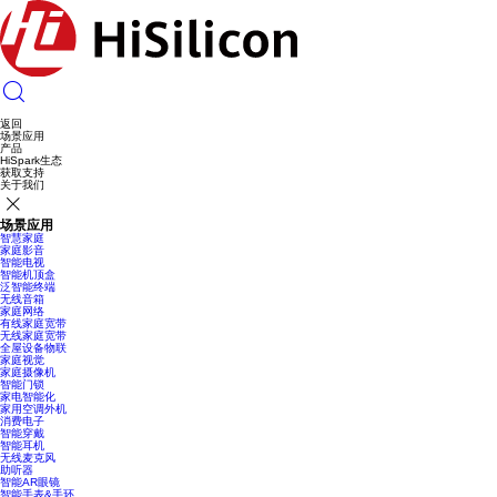
返回
场景应用
产品
HiSpark生态
获取支持
关于我们
场景应用
智慧家庭
家庭影音
智能电视
智能机顶盒
泛智能终端
无线音箱
家庭网络
有线家庭宽带
无线家庭宽带
全屋设备物联
家庭视觉
家庭摄像机
智能门锁
家电智能化
家用空调外机
消费电子
智能穿戴
智能耳机
无线麦克风
助听器
智能AR眼镜
智能手表&手环