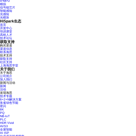
A²MPU
模拟
信号链芯片
智能感知
光感知
光模块
HiSpark生态
首页
开发中心
培训课堂
高校人才
技术论坛
获取支持
购买渠道
渠道信息
联系海思
技术支持
获取支持
社区支持
上海海思学堂
关于我们
关于海思
公司简介
加入我们
新闻与活动
新闻
活动
发现海思
技术专题
6+2+N解决方案
朱雀绿色节能
星闪
8K
PQ
NB-IoT
PLC
HDR Vivid
AVS3
全屋智能
AI ISP