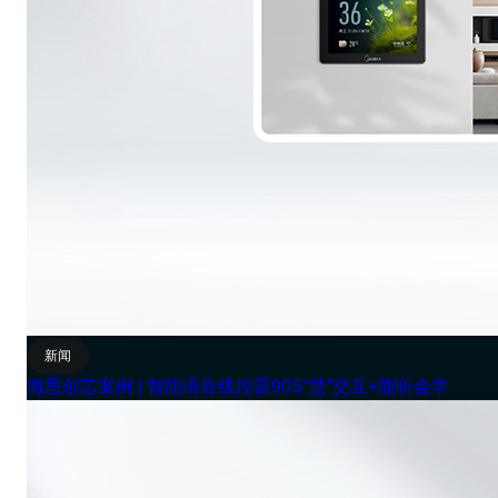
新闻
海思创芯案例 | 智能语音线控器90S“慧”交互+能听会学