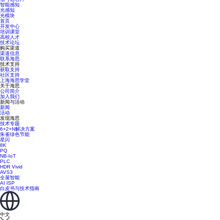
智能感知
光感知
光模块
首页
开发中心
培训课堂
高校人才
技术论坛
购买渠道
渠道信息
联系海思
技术支持
获取支持
社区支持
上海海思学堂
关于海思
公司简介
加入我们
新闻与活动
新闻
活动
发现海思
技术专题
6+2+N解决方案
朱雀绿色节能
星闪
8K
PQ
NB-IoT
PLC
HDR Vivid
AVS3
全屋智能
AI ISP
白皮书与技术指南
中文