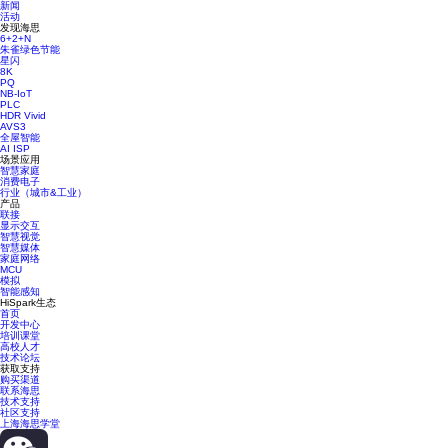
新闻
活动
发现海思
6+2+N
朱雀绿色节能
星闪
8K
PQ
NB-IoT
PLC
HDR Vivid
AVS3
全屋智能
AI ISP
场景应用
智慧家庭
消费电子
行业（城市&工业）
产品
联接
显示交互
智慧视觉
智慧媒体
家庭网络
MCU
模拟
智能感知
HiSpark生态
首页
开发中心
培训课堂
高校人才
技术论坛
获取支持
购买渠道
联系海思
技术支持
社区支持
上海海思学堂