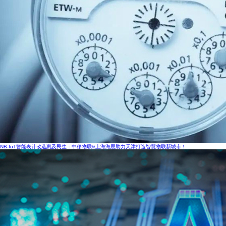
NB-IoT智能表计改造惠及民生：中移物联&上海海思助力天津打造智慧物联新城市！