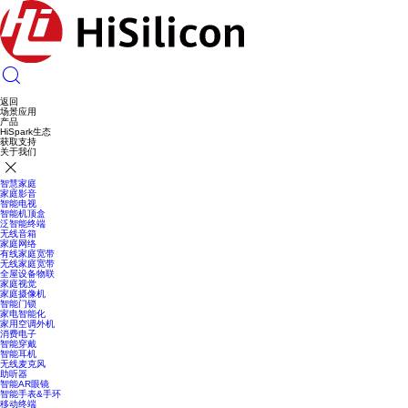
返回
场景应用
产品
HiSpark生态
获取支持
关于我们
智慧家庭
家庭影音
智能电视
智能机顶盒
泛智能终端
无线音箱
家庭网络
有线家庭宽带
无线家庭宽带
全屋设备物联
家庭视觉
家庭摄像机
智能门锁
家电智能化
家用空调外机
消费电子
智能穿戴
智能耳机
无线麦克风
助听器
智能AR眼镜
智能手表&手环
移动终端