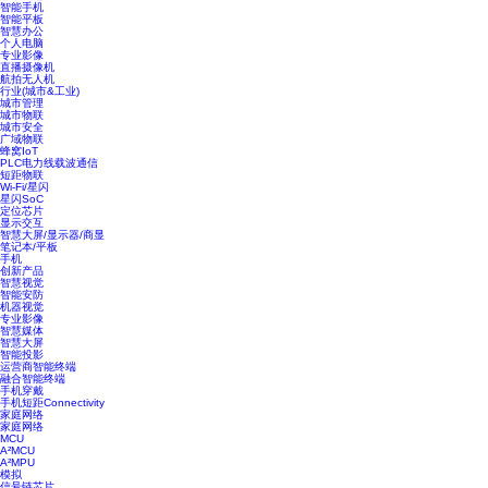
智能手机
智能平板
智慧办公
个人电脑
专业影像
直播摄像机
航拍无人机
行业(城市&工业)
城市管理
城市物联
城市安全
广域物联
蜂窝IoT
PLC电力线载波通信
短距物联
Wi-Fi/星闪
星闪SoC
定位芯片
显示交互
智慧大屏/显示器/商显
笔记本/平板
手机
创新产品
智慧视觉
智能安防
机器视觉
专业影像
智慧媒体
智慧大屏
智能投影
运营商智能终端
融合智能终端
手机穿戴
手机短距Connectivity
家庭网络
家庭网络
MCU
A²MCU
A²MPU
模拟
信号链芯片