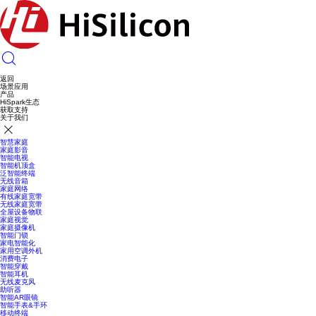
返回
场景应用
产品
HiSpark生态
获取支持
关于我们
智慧家庭
家庭影音
智能电视
智能机顶盒
泛智能终端
无线音箱
家庭网络
有线家庭宽带
无线家庭宽带
全屋设备物联
家庭视觉
家庭摄像机
智能门锁
家电智能化
家用空调外机
消费电子
智能穿戴
智能耳机
无线麦克风
助听器
智能AR眼镜
智能手表&手环
移动终端