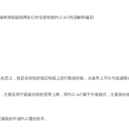
将彻底破除网友们对全屋智能PLC-IoT的误解和偏见!
电力线载波通信，顾名思义，就是在传统的低压电线上进行数据传输，从速率上可分为低
/G.hn），主要应用于家庭内部的宽带上网，而PLC-IoT属于中速模式，
发布，是最新的中速PLC通信技术。