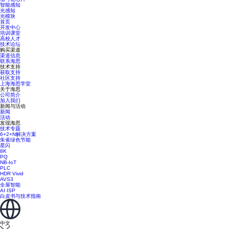
智能感知
光感知
光模块
首页
开发中心
培训课堂
高校人才
技术论坛
购买渠道
渠道信息
联系海思
技术支持
获取支持
社区支持
上海海思学堂
关于海思
公司简介
加入我们
新闻与活动
新闻
活动
发现海思
技术专题
6+2+N解决方案
朱雀绿色节能
星闪
8K
PQ
NB-IoT
PLC
HDR Vivid
AVS3
全屋智能
AI ISP
白皮书与技术指南
中文