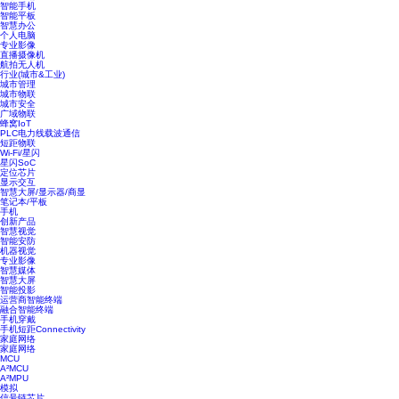
智能手机
智能平板
智慧办公
个人电脑
专业影像
直播摄像机
航拍无人机
行业(城市&工业)
城市管理
城市物联
城市安全
广域物联
蜂窝IoT
PLC电力线载波通信
短距物联
Wi-Fi/星闪
星闪SoC
定位芯片
显示交互
智慧大屏/显示器/商显
笔记本/平板
手机
创新产品
智慧视觉
智能安防
机器视觉
专业影像
智慧媒体
智慧大屏
智能投影
运营商智能终端
融合智能终端
手机穿戴
手机短距Connectivity
家庭网络
家庭网络
MCU
A²MCU
A²MPU
模拟
信号链芯片