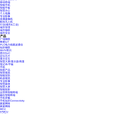
移动终端
智能手机
智能平板
智慧办公
个人电脑
专业影像
直播摄像机
航拍无人机
行业(城市&工业)
城市管理
城市物联
城市安全
产品
广域物联
蜂窝IoT
PLC电力线载波通信
短距物联
Wi-Fi/星闪
星闪SoC
定位芯片
显示交互
智慧大屏/显示器/商显
笔记本/平板
手机
创新产品
智慧视觉
智能安防
机器视觉
专业影像
智慧媒体
智慧大屏
智能投影
运营商智能终端
融合智能终端
手机穿戴
手机短距Connectivity
家庭网络
家庭网络
MCU
A²MCU