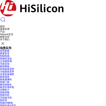
返回
场景应用
产品
HiSpark生态
获取支持
关于我们
场景应用
智慧家庭
家庭影音
智能电视
智能机顶盒
泛智能终端
无线音箱
家庭网络
有线家庭宽带
无线家庭宽带
全屋设备物联
家庭视觉
家庭摄像机
智能门锁
家电智能化
家用空调外机
消费电子
智能穿戴
智能耳机
无线麦克风
助听器
智能AR眼镜
智能手表&手环