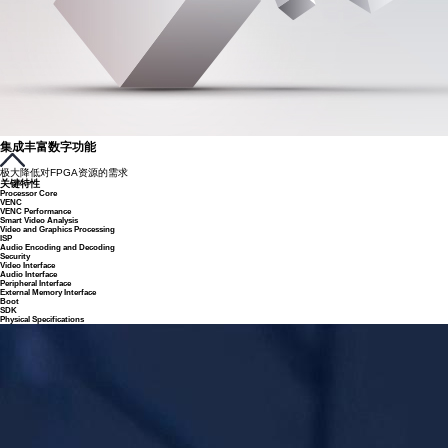
集成丰富数字功能
极大降低对FPGA资源的需求
关键特性
Processor Core
VENC
VENC Performance
Smart Video Analysis
Video and Graphics Processing
ISP
Audio Encoding and Decoding
Security
Video Interface
Audio Interface
Peripheral Interface
External Memory Interface
Boot
SDK
Physical Specifications