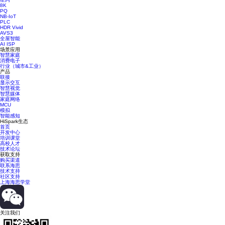
8K
PQ
NB-IoT
PLC
HDR Vivid
AVS3
全屋智能
AI ISP
场景应用
智慧家庭
消费电子
行业（城市&工业）
产品
联接
显示交互
智慧视觉
智慧媒体
家庭网络
MCU
模拟
智能感知
HiSpark生态
首页
开发中心
培训课堂
高校人才
技术论坛
获取支持
购买渠道
联系海思
技术支持
社区支持
上海海思学堂
关注我们