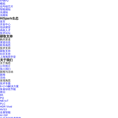
A²MPU
模拟
信号链芯片
智能感知
光感知
光模块
HiSpark生态
首页
开发中心
培训课堂
高校人才
技术论坛
获取支持
购买渠道
渠道信息
联系海思
技术支持
获取支持
社区支持
上海海思学堂
关于我们
关于海思
公司简介
加入我们
新闻与活动
新闻
活动
发现海思
技术专题
6+2+N解决方案
朱雀绿色节能
星闪
8K
PQ
NB-IoT
PLC
HDR Vivid
AVS3
全屋智能
AI ISP