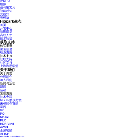
A²MPU
模拟
信号链芯片
智能感知
光感知
光模块
HiSpark生态
首页
开发中心
培训课堂
高校人才
技术论坛
获取支持
购买渠道
渠道信息
联系海思
技术支持
获取支持
社区支持
上海海思学堂
关于我们
关于海思
公司简介
加入我们
新闻与活动
新闻
活动
发现海思
技术专题
6+2+N解决方案
朱雀绿色节能
星闪
8K
PQ
NB-IoT
PLC
HDR Vivid
AVS3
全屋智能
AI ISP