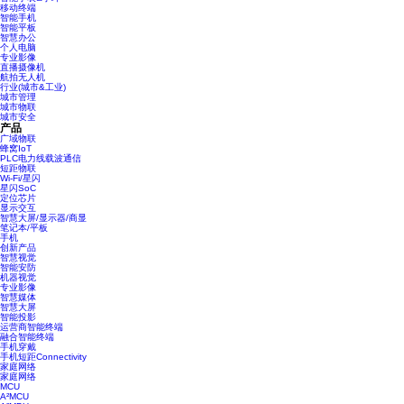
移动终端
智能手机
智能平板
智慧办公
个人电脑
专业影像
直播摄像机
航拍无人机
行业(城市&工业)
城市管理
城市物联
城市安全
产品
广域物联
蜂窝IoT
PLC电力线载波通信
短距物联
Wi-Fi/星闪
星闪SoC
定位芯片
显示交互
智慧大屏/显示器/商显
笔记本/平板
手机
创新产品
智慧视觉
智能安防
机器视觉
专业影像
智慧媒体
智慧大屏
智能投影
运营商智能终端
融合智能终端
手机穿戴
手机短距Connectivity
家庭网络
家庭网络
MCU
A²MCU