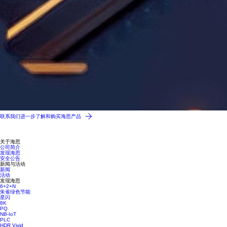
联系我们进一步了解和购买海思产品
关于海思
公司简介
发现海思
安全公告
新闻与活动
新闻
活动
发现海思
6+2+N
朱雀绿色节能
星闪
8K
PQ
NB-IoT
PLC
HDR Vivid