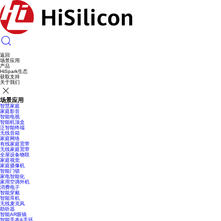
返回
场景应用
产品
HiSpark生态
获取支持
关于我们
场景应用
智慧家庭
家庭影音
智能电视
智能机顶盒
泛智能终端
无线音箱
家庭网络
有线家庭宽带
无线家庭宽带
全屋设备物联
家庭视觉
家庭摄像机
智能门锁
家电智能化
家用空调外机
消费电子
智能穿戴
智能耳机
无线麦克风
助听器
智能AR眼镜
智能手表&手环