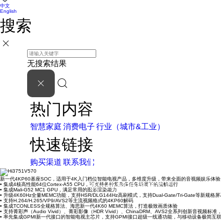
中文
English
搜索
无搜索结果
热门内容
智慧家庭
消费电子
行业（城市&工业）
快速链接
Hi3751V570
购买渠道
联系我们
新一代4KP60基座SOC，适用于4K入门档位智能电视产品，多维度升级，带来全面的音视频娱乐体验
• 集成4核高性能64位Cortex-A55 CPU，可支持各种复杂多任务场景下的流畅运行
新一代4KP60基座芯片，多维度升
• 集成Mali-G52 MC1 GPU，满足常用的图形渲染能力
• 升级4K60Hz全量MEMC功能，支持HSR/DLG144Hz高刷模式，支持Dual-Gate/Tri-Gate等新规格
• 支持H.264/H.265/VP9/AVS2等主流视频格式的4KP60解码
• 集成TCONLESS全规格算法、海思新一代4K60 MEMC算法，打造极致画质体验
• 支持菁彩声（Audio Vivid）、菁彩影像（HDR Vivid）、ChinaDRM、AVS2全系列创新音视
• 率先集成GPMI新一代接口的智能电视主芯片，支持GPMI接口超级一线通功能，与移动设备极简互