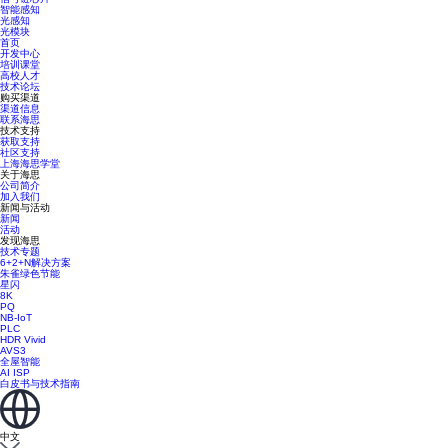
智能感知
光感知
光模块
首页
开发中心
培训课堂
高校人才
技术论坛
购买渠道
渠道信息
联系海思
技术支持
获取支持
社区支持
上海海思学堂
关于海思
公司简介
加入我们
新闻与活动
新闻
活动
发现海思
技术专题
6+2+N解决方案
朱雀绿色节能
星闪
8K
PQ
NB-IoT
PLC
HDR Vivid
AVS3
全屋智能
AI ISP
白皮书与技术指南
中文