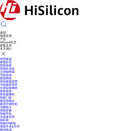
返回
场景应用
产品
HiSpark生态
获取支持
关于我们
智慧家庭
家庭影音
智能电视
智能机顶盒
泛智能终端
无线音箱
家庭网络
有线家庭宽带
无线家庭宽带
全屋设备物联
家庭视觉
家庭摄像机
智能门锁
家电智能化
家用空调外机
消费电子
智能穿戴
智能耳机
无线麦克风
助听器
智能AR眼镜
智能手表&手环
移动终端