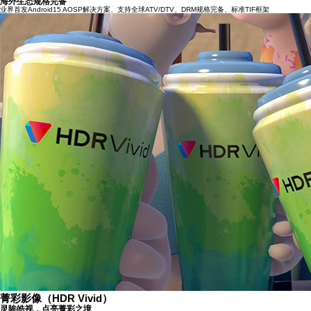
海外生态规格完备
业界首发Android15 AOSP解决方案、支持全球ATV/DTV、DRM规格完备、标准TIF框架
菁彩影像（HDR Vivid）
灵眸皓视，点亮菁彩之境