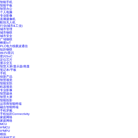
智能手机
智能平板
智慧办公
个人电脑
专业影像
直播摄像机
航拍无人机
行业(城市&工业)
城市管理
城市物联
城市安全
广域物联
蜂窝IoT
PLC电力线载波通信
短距物联
Wi-Fi/星闪
星闪SoC
定位芯片
显示交互
智慧大屏/显示器/商显
笔记本/平板
手机
创新产品
智慧视觉
智能安防
机器视觉
专业影像
智慧媒体
智慧大屏
智能投影
运营商智能终端
融合智能终端
手机穿戴
手机短距Connectivity
家庭网络
家庭网络
MCU
A²MCU
A²MPU
模拟
信号链芯片