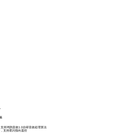
。
级，重新定义4K入门档位新标杆
屏幕
频标准，支持鸿鹄音效1.0自研音效处理算法
联，支持星闪指向遥控