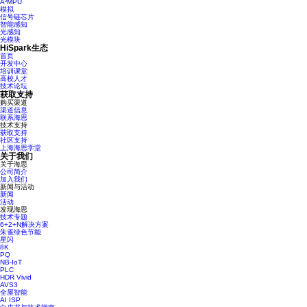
A²MPU
模拟
信号链芯片
智能感知
光感知
光模块
HiSpark生态
首页
开发中心
培训课堂
高校人才
技术论坛
获取支持
购买渠道
渠道信息
联系海思
技术支持
获取支持
社区支持
上海海思学堂
关于我们
关于海思
公司简介
加入我们
新闻与活动
新闻
活动
发现海思
技术专题
6+2+N解决方案
朱雀绿色节能
星闪
8K
PQ
NB-IoT
PLC
HDR Vivid
AVS3
全屋智能
AI ISP