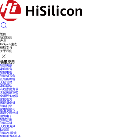
返回
场景应用
产品
HiSpark生态
获取支持
关于我们
场景应用
智慧家庭
家庭影音
智能电视
智能机顶盒
泛智能终端
无线音箱
家庭网络
有线家庭宽带
无线家庭宽带
全屋设备物联
家庭视觉
家庭摄像机
智能门锁
家电智能化
家用空调外机
消费电子
智能穿戴
智能耳机
无线麦克风
助听器
智能AR眼镜
智能手表&手环