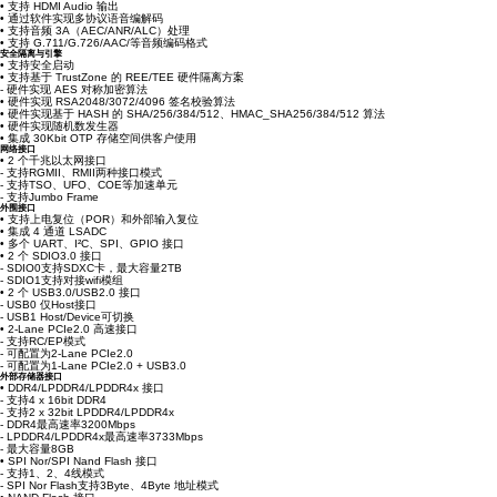
• 支持 HDMI Audio 输出
• 通过软件实现多协议语音编解码
• 支持音频 3A（AEC/ANR/ALC）处理
• 支持 G.711/G.726/AAC/等音频编码格式
安全隔离与引擎
• 支持安全启动
• 支持基于 TrustZone 的 REE/TEE 硬件隔离方案
- 硬件实现 AES 对称加密算法
• 硬件实现 RSA2048/3072/4096 签名校验算法
• 硬件实现基于 HASH 的 SHA/256/384/512、HMAC_SHA256/384/512 算法
• 硬件实现随机数发生器
• 集成 30Kbit OTP 存储空间供客户使用
网络接口
• 2 个千兆以太网接口
- 支持RGMII、RMII两种接口模式
- 支持TSO、UFO、COE等加速单元
- 支持Jumbo Frame
外围接口
• 支持上电复位（POR）和外部输入复位
• 集成 4 通道 LSADC
• 多个 UART、I²C、SPI、GPIO 接口
• 2 个 SDIO3.0 接口
- SDIO0支持SDXC卡，最大容量2TB
- SDIO1支持对接wifi模组
• 2 个 USB3.0/USB2.0 接口
- USB0 仅Host接口
- USB1 Host/Device可切换
• 2-Lane PCIe2.0 高速接口
- 支持RC/EP模式
- 可配置为2-Lane PCIe2.0
- 可配置为1-Lane PCIe2.0 + USB3.0
外部存储器接口
• DDR4/LPDDR4/LPDDR4x 接口
- 支持4 x 16bit DDR4
- 支持2 x 32bit LPDDR4/LPDDR4x
- DDR4最高速率3200Mbps
- LPDDR4/LPDDR4x最高速率3733Mbps
- 最大容量8GB
• SPI Nor/SPI Nand Flash 接口
- 支持1、2、4线模式
- SPI Nor Flash支持3Byte、4Byte 地址模式