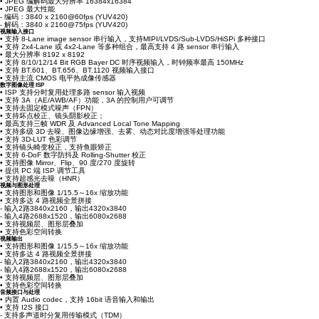
• JPEG 编解码最大分辨率 16384x16384
• JPEG 最大性能
- 编码：3840 x 2160@60fps (YUV420)
- 解码：3840 x 2160@75fps (YUV420)
视频输入接口
• 支持 8-Lane image sensor 串行输入，支持MIPI/LVDS/Sub-LVDS/HiSPi 多种接口
• 支持 2x4-Lane 或 4x2-Lane 等多种组合，最高支持 4 路 sensor 串行输入
• 最大分辨率 8192 x 8192
• 支持 8/10/12/14 Bit RGB Bayer DC 时序视频输入，时钟频率最高 150MHz
• 支持 BT.601、BT.656、BT.1120 视频输入接口
• 支持主流 CMOS 电平热成像传感器
数字图像处理 ISP
• ISP 支持分时复用处理多路 sensor 输入视频
• 支持 3A（AE/AWB/AF）功能，3A 的控制用户可调节
• 支持去固定模式噪声（FPN）
• 支持坏点校正、镜头阴影校正；
• 最高支持三帧 WDR 及 Advanced Local Tone Mapping
• 支持多级 3D 去噪、图像边缘增强、去雾、动态对比度增强等处理功能
• 支持 3D-LUT 色彩调节
• 支持镜头畸变校正，支持鱼眼矫正
• 支持 6-DoF 数字防抖及 Rolling-Shutter 校正
• 支持图像 Mirror、Flip、90 度/270 度旋转
• 提供 PC 端 ISP 调节工具
• 支持超感光去噪（HNR）
视频与图形处理
• 支持图形和图像 1/15.5～16x 缩放功能
• 支持多达 4 路视频全景拼接
- 输入2路3840x2160，输出4320x3840
- 输入4路2688x1520，输出6080x2688
• 支持视频层、图形层叠加
• 支持色彩空间转换
视频输出
• 支持图形和图像 1/15.5～16x 缩放功能
• 支持多达 4 路视频全景拼接
- 输入2路3840x2160，输出4320x3840
- 输入4路2688x1520，输出6080x2688
• 支持视频层、图形层叠加
• 支持色彩空间转换
音频接口与处理
• 内置 Audio codec，支持 16bit 语音输入和输出
• 支持 I2S 接口
- 支持多声道时分复用传输模式（TDM）