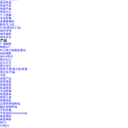
移动终端
智能手机
智能平板
智慧办公
个人电脑
专业影像
直播摄像机
航拍无人机
行业(城市&工业)
城市管理
城市物联
城市安全
产品
广域物联
蜂窝IoT
PLC电力线载波通信
短距物联
Wi-Fi/星闪
星闪SoC
定位芯片
显示交互
智慧大屏/显示器/商显
笔记本/平板
手机
创新产品
智慧视觉
智能安防
机器视觉
专业影像
智慧媒体
智慧大屏
智能投影
运营商智能终端
融合智能终端
手机穿戴
手机短距Connectivity
家庭网络
家庭网络
MCU
A²MCU