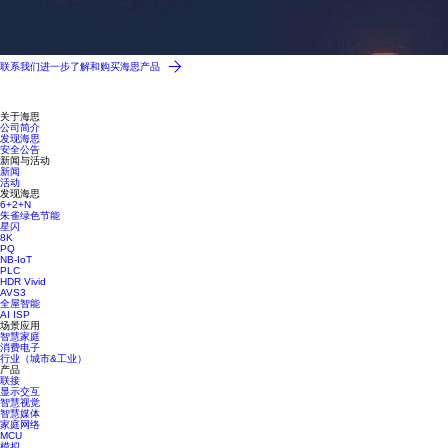
联系我们进一步了解和购买海思产品
关于海思
公司简介
发现海思
安全公告
新闻与活动
新闻
活动
发现海思
6+2+N
朱雀绿色节能
星闪
8K
PQ
NB-IoT
PLC
HDR Vivid
AVS3
全屋智能
AI ISP
场景应用
智慧家庭
消费电子
行业（城市&工业）
产品
联接
显示交互
智慧视觉
智慧媒体
家庭网络
MCU
模拟