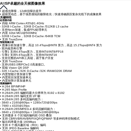
AI ISP卓越的全天候图像效果
• 超感光降噪，12dB信噪比提升
• 超级宽动态，基于场景感知的极限收光；快速准确跟踪复杂光线下的成像效果
关键特性
处理器内核
• 四核 ARM Cortex A55@1.4GHz
- 32KB I-Cache，32KB D-Cache /512KB L3 cache
- 支持Neon加速，集成FPU处理单元
• 内置 32bit MCU@500MHz
- 32KB I-Cache，32KB D-Cache /64KB TCM
• 支持 TrustZone
智能视频分析
• 图像分析加速引擎，高达 10.4Tops@INT8 算力，高达 15.2Tops@INT4 算力
- 双内核异构引擎
- 引擎1 支持4.8Tops算力，支持INT4/INT8/FP16
- 引擎2 支持5.6Tops算力，支持INT8/INT16
- 支持完整的API和工具链，易于客户开发
• 支持 TrustZone
- 支持USB3.0和PCIe2.0高速接口。
• 双核 Vision Q6 DSP
- 32K I-Cache /32K D-Cache /32K IRAM/320K DRAM
• 内置智能计算加速引擎
• 内置双目深度加速单元
• 内置矩阵计算加速单元
视频编解码
• H.264 BP/MP/HP
• H.265 Main Profile
• H.264/H.265 编解码最大分辨率为 8192 x 8192
• H.264/H.265 编码支持 I/P 帧
• H.264/H.265 多码流编码能力：
- 3840 x 2160@60fps + 1280x720@30fps
- 7680 x 4320@15fps
• H.264/H.265/MPEG-4 多码流解码能力：
- 3840 x 2160@60fps + 1920x1080@60fps
• 支持最多 8 个区域的编码前 OSD 叠加
• 支持 CBR/VBR/AVBR/FIXQP/QPMAP 等多种码率控制模式
• 输出码率最大值 160Mbps
• 支持 8 个感兴趣区域（ROI）编码
• 支持 JPEG Baseline 编解码