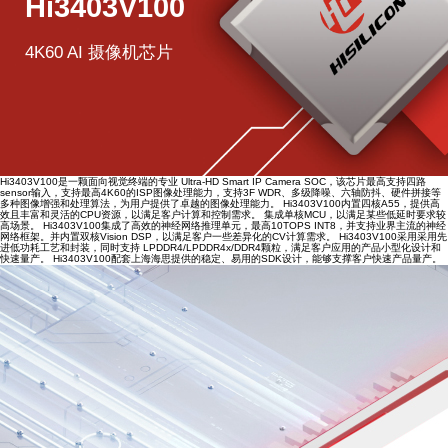
Hi3403V100
4K60 AI 摄像机芯片
Hi3403V100是一颗面向视觉终端的专业 Ultra-HD Smart IP Camera SOC，该芯片最高支持四路
sensor输入，支持最高4K60的ISP图像处理能力，支持3F WDR、多级降噪、六轴防抖、硬件拼接等
多种图像增强和处理算法，为用户提供了卓越的图像处理能力。 Hi3403V100内置四核A55，提供高
效且丰富和灵活的CPU资源，以满足客户计算和控制需求。 集成单核MCU，以满足某些低延时要求较
高场景。 Hi3403V100集成了高效的神经网络推理单元，最高10TOPS INT8，并支持业界主流的神经
网络框架。并内置双核Vision DSP，以满足客户一些差异化的CV计算需求。 Hi3403V100采用采用先
进低功耗工艺和封装，同时支持 LPDDR4/LPDDR4x/DDR4颗粒，满足客户应用的产品小型化设计和
快速量产。 Hi3403V100配套上海海思提供的稳定、易用的SDK设计，能够支撑客户快速产品量产。