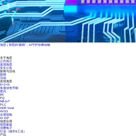
海思 | 智慧的“眼睛”，AI守护珍稀动物
关于海思
公司简介
发现海思
安全公告
新闻与活动
新闻
活动
发现海思
6+2+N
朱雀绿色节能
星闪
8K
PQ
NB-IoT
PLC
HDR Vivid
AVS3
全屋智能
AI ISP
场景应用
智慧家庭
消费电子
行业（城市&工业）
产品