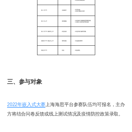
• 作品管理基础知识
• 学员分组
第一天下午
分组研讨
• 作品方案设计研讨
• Hi3516DV300媒体及智能实战
第二天上午
宣讲赋能
• Hi3861V100外设开发实战
第二天下午~第四天上午
作品实训
• 作品开发与辅导答疑
第四天下午~第五天上午
答辩演练
• 作品路演答辩
第五天下午
结业
• 结业典礼
三、参与对象
2022年嵌入式大赛
上海海思平台参赛队伍均可报名，主办
方将结合问卷反馈或线上测试情况及疫情防控政策录取。