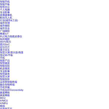
智能手机
智能平板
智慧办公
个人电脑
专业影像
直播摄像机
航拍无人机
行业(城市&工业)
城市管理
城市物联
城市安全
广域物联
蜂窝IoT
PLC电力线载波通信
短距物联
Wi-Fi/星闪
星闪SoC
定位芯片
显示交互
智慧大屏/显示器/商显
笔记本/平板
手机
创新产品
智慧视觉
智能安防
机器视觉
专业影像
智慧媒体
智慧大屏
智能投影
运营商智能终端
融合智能终端
手机穿戴
手机短距Connectivity
家庭网络
家庭网络
MCU
A²MCU
A²MPU
模拟
信号链芯片