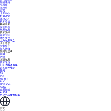
智能感知
光感知
光模块
首页
开发中心
培训课堂
高校人才
技术论坛
购买渠道
渠道信息
联系海思
技术支持
获取支持
社区支持
上海海思学堂
关于海思
公司简介
加入我们
新闻与活动
新闻
活动
发现海思
技术专题
6+2+N解决方案
朱雀绿色节能
星闪
8K
PQ
NB-IoT
PLC
HDR Vivid
AVS3
全屋智能
AI ISP
白皮书与技术指南
中文