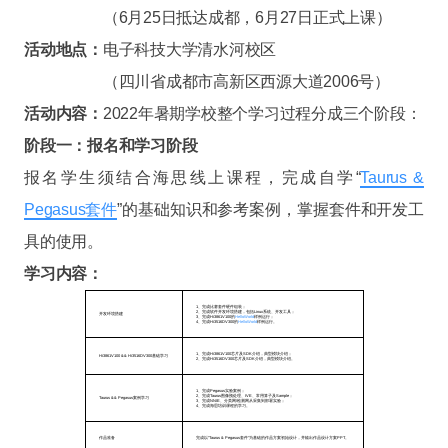
（6月25日抵达成都，6月27日正式上课）
活动地点：
电子科技大学清水河校区
（四川省成都市高新区西源大道2006号）
活动内容：
2022年暑期学校整个学习过程分成三个阶段：
阶段一：报名和学习阶段
报名学生须结合海思线上课程，完成自学“
Taurus &
Pegasus套件
”的基础知识和参考案例，掌握套件和开发工
具的使用。
学习内容：
1、完成比赛套件硬件组装；
2、完成软件开发环境搭建，包括Linux系统、开发工具；
开发环境搭建
3、完成Hi3861V100的
HelloWorld
样例运行；
4、完成Hi3516DV300的
HelloWorld
样例运行。
1、完成Hi3861V100芯片及SDK介绍，典型模块介绍；
Hi3861V100 && Hi3516DV300基础学习
2、完成Hi3516DV300芯片及SDK介绍，典型模块介绍。
1、完成Pegasus实验案例；
2、完成Taurus图像预处理、IVE、常用算子及Sample；
Taurus && Pegasus案例学习
3、完成NNIE、分类网/检测网从采集到部署实验；
4、完成海思培训课程的学习。
作品准备
完成以“Taurus & Pegasus套件”为基础的作品方案初始设计，并输出作品设计方案PPT。