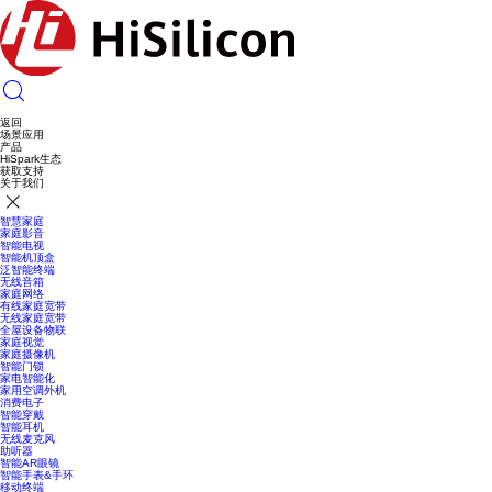
返回
场景应用
产品
HiSpark生态
获取支持
关于我们
智慧家庭
家庭影音
智能电视
智能机顶盒
泛智能终端
无线音箱
家庭网络
有线家庭宽带
无线家庭宽带
全屋设备物联
家庭视觉
家庭摄像机
智能门锁
家电智能化
家用空调外机
消费电子
智能穿戴
智能耳机
无线麦克风
助听器
智能AR眼镜
智能手表&手环
移动终端