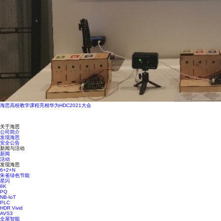
海思高校教学课程亮相华为HDC2021大会
关于海思
公司简介
发现海思
安全公告
新闻与活动
新闻
活动
发现海思
6+2+N
朱雀绿色节能
星闪
8K
PQ
NB-IoT
PLC
HDR Vivid
AVS3
全屋智能