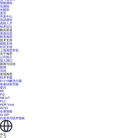
智能感知
光感知
光模块
首页
开发中心
培训课堂
高校人才
技术论坛
购买渠道
渠道信息
联系海思
技术支持
获取支持
社区支持
上海海思学堂
关于海思
公司简介
加入我们
新闻与活动
新闻
活动
发现海思
技术专题
6+2+N解决方案
朱雀绿色节能
星闪
8K
PQ
NB-IoT
PLC
HDR Vivid
AVS3
全屋智能
AI ISP
白皮书与技术指南
中文