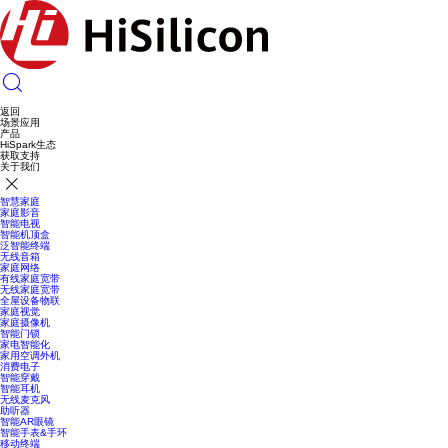
返回
场景应用
产品
HiSpark生态
获取支持
关于我们
智慧家庭
家庭影音
智能电视
智能机顶盒
泛智能终端
无线音箱
家庭网络
有线家庭宽带
无线家庭宽带
全屋设备物联
家庭视觉
家庭摄像机
智能门锁
家电智能化
家用空调外机
消费电子
智能穿戴
智能耳机
无线麦克风
助听器
智能AR眼镜
智能手表&手环
移动终端