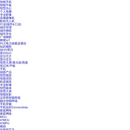
智能手机
智能平板
智慧办公
个人电脑
专业影像
直播摄像机
航拍无人机
行业(城市&工业)
城市管理
城市物联
城市安全
广域物联
蜂窝IoT
PLC电力线载波通信
短距物联
Wi-Fi/星闪
星闪SoC
定位芯片
显示交互
智慧大屏/显示器/商显
笔记本/平板
手机
创新产品
智慧视觉
智能安防
机器视觉
专业影像
智慧媒体
智慧大屏
智能投影
运营商智能终端
融合智能终端
手机穿戴
手机短距Connectivity
家庭网络
家庭网络
MCU
A²MCU
A²MPU
模拟
信号链芯片