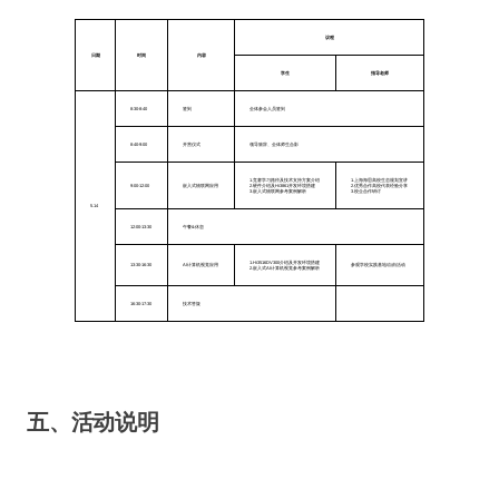
议程
日期
时间
内容
学生
指导老师
8:30-8:40
签到
全体参会人员签到
8:40-9:00
开营仪式
领导致辞、全体师生合影
1.竞赛学习路径及技术支持方案介绍
1.上海海思高校生态规划宣讲
9:00-12:00
嵌入式物联网应用
2.硬件介绍及Hi3861开发环境搭建
2.优秀合作高校代表经验分享
3.嵌入式物联网参考案例解析
3.校企合作研讨
5.14
12:00-13:30
午餐&休息
1.Hi3516DV300介绍及开发环境搭建
13:30-16:30
AI计算机视觉应用
参观学校实践基地/自由活动
2.嵌入式AI计算机视觉参考案例解析
16:30-17:30
技术答疑
五、活动说明