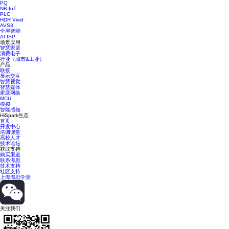
PQ
NB-IoT
PLC
HDR Vivid
AVS3
全屋智能
AI ISP
场景应用
智慧家庭
消费电子
行业（城市&工业）
产品
联接
显示交互
智慧视觉
智慧媒体
家庭网络
MCU
模拟
智能感知
HiSpark生态
首页
开发中心
培训课堂
高校人才
技术论坛
获取支持
购买渠道
联系海思
技术支持
社区支持
上海海思学堂
关注我们