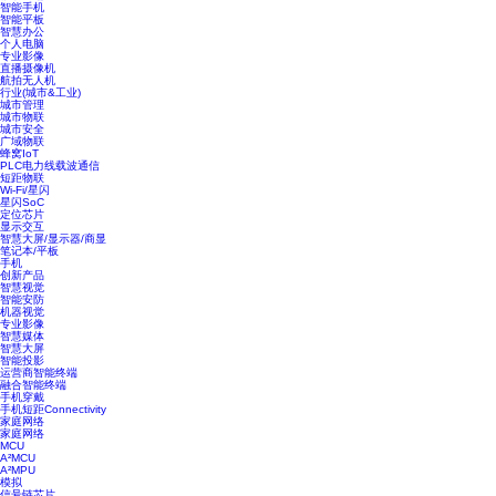
智能手机
智能平板
智慧办公
个人电脑
专业影像
直播摄像机
航拍无人机
行业(城市&工业)
城市管理
城市物联
城市安全
广域物联
蜂窝IoT
PLC电力线载波通信
短距物联
Wi-Fi/星闪
星闪SoC
定位芯片
显示交互
智慧大屏/显示器/商显
笔记本/平板
手机
创新产品
智慧视觉
智能安防
机器视觉
专业影像
智慧媒体
智慧大屏
智能投影
运营商智能终端
融合智能终端
手机穿戴
手机短距Connectivity
家庭网络
家庭网络
MCU
A²MCU
A²MPU
模拟
信号链芯片