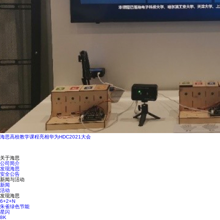
海思高校教学课程亮相华为HDC2021大会
关于海思
公司简介
发现海思
安全公告
新闻与活动
新闻
活动
发现海思
6+2+N
朱雀绿色节能
星闪
8K