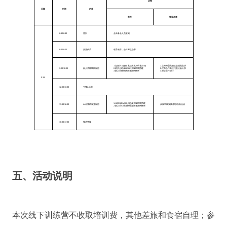
议程
日期
时间
内容
学生
指导老师
8:30-8:40
签到
全体参会人员签到
8:40-9:00
开营仪式
领导致辞、全体师生合影
1.竞赛学习路径 及技术支持方案介绍
1.上海海思高校生态规划宣讲
9:00-12:00
嵌入式物联网应用
2.硬件介绍及Hi3861开发环境搭建
2.优秀合作高校代表经验分享
3.嵌入式物联网参考案例解析
3.校企合作研讨
5.13
12:00-13:30
午餐&休息
1.Hi3516DV300介绍及开发环境搭建
13:30-16:30
AI计算机视觉应用
参观学校实践基地/自由活动
2.嵌入式AI计算机视觉参考案例解析
16:30-17:30
技术答疑
五、活动说明
本次线下训练营不收取培训费，其他差旅和食宿自理；参