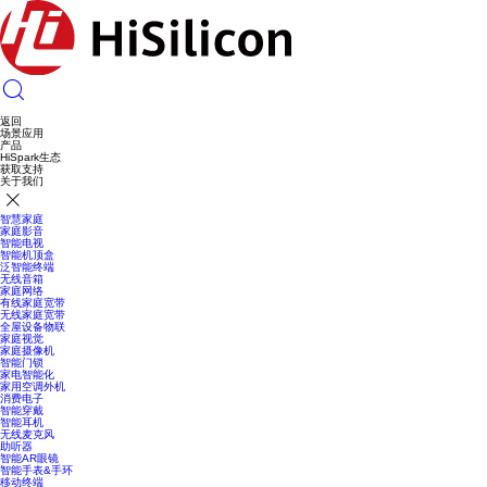
返回
场景应用
产品
HiSpark生态
获取支持
关于我们
智慧家庭
家庭影音
智能电视
智能机顶盒
泛智能终端
无线音箱
家庭网络
有线家庭宽带
无线家庭宽带
全屋设备物联
家庭视觉
家庭摄像机
智能门锁
家电智能化
家用空调外机
消费电子
智能穿戴
智能耳机
无线麦克风
助听器
智能AR眼镜
智能手表&手环
移动终端