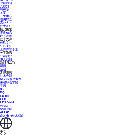
智能感知
光感知
光模块
首页
开发中心
培训课堂
高校人才
技术论坛
购买渠道
渠道信息
联系海思
技术支持
获取支持
社区支持
上海海思学堂
关于海思
公司简介
加入我们
新闻与活动
新闻
活动
发现海思
技术专题
6+2+N解决方案
朱雀绿色节能
星闪
8K
PQ
NB-IoT
PLC
HDR Vivid
AVS3
全屋智能
AI ISP
白皮书与技术指南
中文