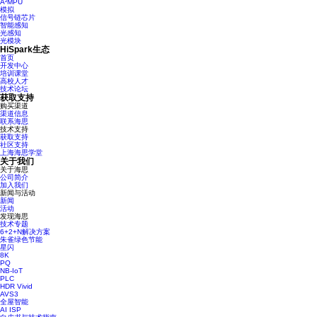
A²MPU
模拟
信号链芯片
智能感知
光感知
光模块
HiSpark生态
首页
开发中心
培训课堂
高校人才
技术论坛
获取支持
购买渠道
渠道信息
联系海思
技术支持
获取支持
社区支持
上海海思学堂
关于我们
关于海思
公司简介
加入我们
新闻与活动
新闻
活动
发现海思
技术专题
6+2+N解决方案
朱雀绿色节能
星闪
8K
PQ
NB-IoT
PLC
HDR Vivid
AVS3
全屋智能
AI ISP