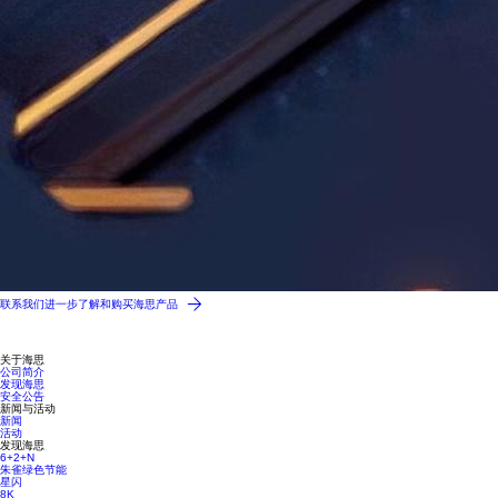
联系我们进一步了解和购买海思产品
关于海思
公司简介
发现海思
安全公告
新闻与活动
新闻
活动
发现海思
6+2+N
朱雀绿色节能
星闪
8K