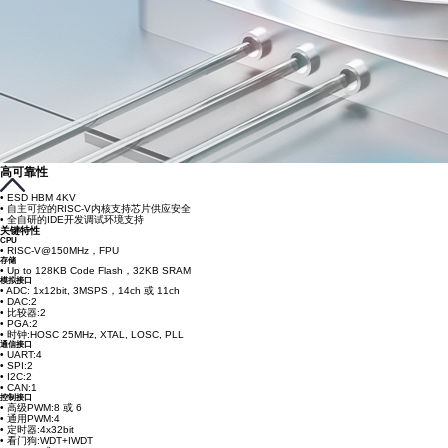
高可靠性
• ESD HBM 4KV
• 自主可控的RISC-V内核支持芯片供应安全
• 全自研的IDE开发调试环境支持
关键特性
CPU
• RISC-V@150MHz，FPU
存储
• Up to 128KB Code Flash，32KB SRAM
模拟接口
• ADC: 1x12bit, 3MSPS，14ch 或 11ch
• DAC:2
• 比较器:2
• PGA:2
• 时钟:HOSC 25MHz, XTAL, LOSC, PLL
通信接口
• UART:4
• SPI:2
• I2C:2
• CAN:1
控制接口
• 高级PWM:8 或 6
• 通用PWM:4
• 定时器:4x32bit
• 看门狗:WDT+IWDT