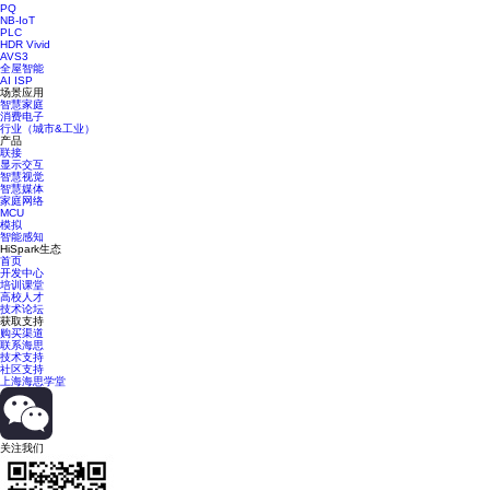
PQ
NB-IoT
PLC
HDR Vivid
AVS3
全屋智能
AI ISP
场景应用
智慧家庭
消费电子
行业（城市&工业）
产品
联接
显示交互
智慧视觉
智慧媒体
家庭网络
MCU
模拟
智能感知
HiSpark生态
首页
开发中心
培训课堂
高校人才
技术论坛
获取支持
购买渠道
联系海思
技术支持
社区支持
上海海思学堂
关注我们