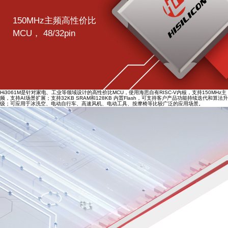
150MHz主频高性价比
MCU， 48/32pin
Hi3061M是针对家电、工业等领域设计的高性价比MCU，使用海思自有RISC-V内核，支持150MHz主
频，支持AI场景扩展；支持32KB SRAM和128KB 内置Flash，可支持客户产品功能持续迭代和算法升
级；可应用于冰洗空、电动自行车、高速风机、电动工具、按摩椅等比较广泛的应用场景。