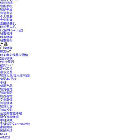
移动终端
智能手机
智能平板
智慧办公
个人电脑
专业影像
直播摄像机
航拍无人机
行业(城市&工业)
城市管理
城市物联
城市安全
产品
广域物联
蜂窝IoT
PLC电力线载波通信
短距物联
Wi-Fi/星闪
星闪SoC
定位芯片
显示交互
智慧大屏/显示器/商显
笔记本/平板
手机
创新产品
智慧视觉
智能安防
机器视觉
专业影像
智慧媒体
智慧大屏
智能投影
运营商智能终端
融合智能终端
手机穿戴
手机短距Connectivity
家庭网络
家庭网络
MCU
A²MCU