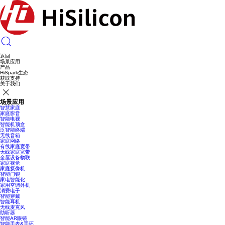
返回
场景应用
产品
HiSpark生态
获取支持
关于我们
场景应用
智慧家庭
家庭影音
智能电视
智能机顶盒
泛智能终端
无线音箱
家庭网络
有线家庭宽带
无线家庭宽带
全屋设备物联
家庭视觉
家庭摄像机
智能门锁
家电智能化
家用空调外机
消费电子
智能穿戴
智能耳机
无线麦克风
助听器
智能AR眼镜
智能手表&手环