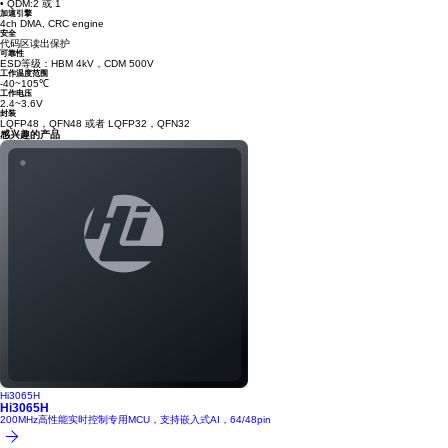
• QDM:2 或 1
加速引擎
4ch DMA, CRC engine
安全
代码区读出保护
可靠性
ESD等级：HBM 4kV，CDM 500V
工作温度范围
-40~105℃
工作电压
2.4~3.6V
封装
LQFP48，QFN48 或者 LQFP32，QFN32
感兴趣的产品
Hi3065H
Hi3065H
200MHz高性能实时控制专用MCU，支持嵌入式AI，64/48pin