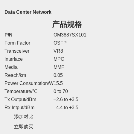
Data Center Network
产品规格
P/N
OM3887SX101
Form Factor
OSFP
Transceiver
VR8
Interface
MPO
Media
MMF
Reach/km
0.05
Power Consumption/W
15.5
Temperature/℃
0 to 70
Tx Output/dBm
–2.6 to +3.5
Rx Intput/dBm
–4.4 to +3.5
添加对比
立即购买