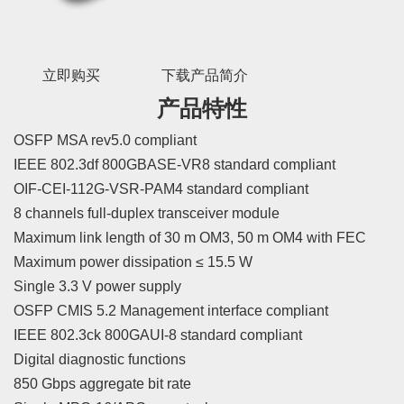
立即购买
下载产品简介
产品特性
OSFP MSA rev5.0 compliant
IEEE 802.3df 800GBASE-VR8 standard compliant
OIF-CEI-112G-VSR-PAM4 standard compliant
8 channels full-duplex transceiver module
Maximum link length of 30 m OM3, 50 m OM4 with FEC
Maximum power dissipation ≤ 15.5 W
Single 3.3 V power supply
OSFP CMIS 5.2 Management interface compliant
IEEE 802.3ck 800GAUI-8 standard compliant
Digital diagnostic functions
850 Gbps aggregate bit rate